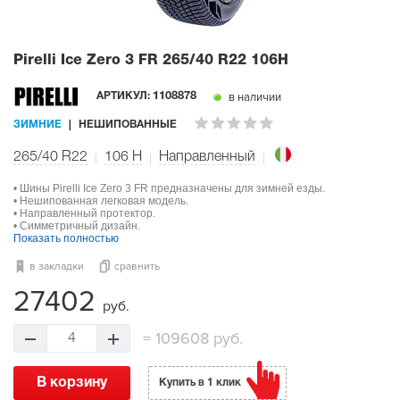
Pirelli Ice Zero 3 FR
265/40 R22 106H
в наличии
АРТИКУЛ:
1108878
ЗИМНИЕ
НЕШИПОВАННЫЕ
265/40 R22
106
H
Направленный
• Шины Pirelli Ice Zero 3 FR предназначены для зимней езды.
• Нешипованная легковая модель.
• Направленный протектор.
• Симметричный дизайн.
Показать полностью
в закладки
сравнить
27402
руб.
=
109608 руб.
4
В корзину
Купить в 1 клик