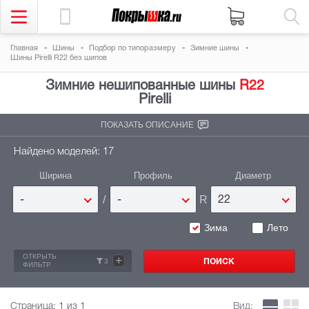
Главная
Шины
Подбор по типоразмеру
Зимние шины
Шины Pirelli R22 без шипов
Зимние нешипованные шины
R22
Pirelli
ПОКАЗАТЬ ОПИСАНИЕ
Найдено моделей: 17
Ширина
Профиль
Диаметр
/
R
-
-
22
Зима
Лето
ОТКРЫТЬ
+
3
ФИЛЬТР
Страница:
1
из 1
Вид: