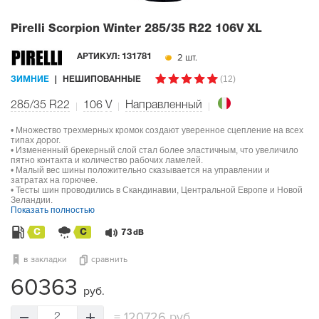
Pirelli Scorpion Winter
285/35 R22 106V XL
2 шт.
АРТИКУЛ:
131781
(12)
ЗИМНИЕ
НЕШИПОВАННЫЕ
285/35 R22
106
V
Направленный
• Множество трехмерных кромок создают уверенное сцепление на всех
типах дорог.
• Измененный брекерный слой стал более эластичным, что увеличило
пятно контакта и количество рабочих ламелей.
• Малый вес шины положительно сказывается на управлении и
затратах на горючее.
• Тесты шин проводились в Скандинавии, Центральной Европе и Новой
Зеландии.
Показать полностью
C
C
73
dB
в закладки
сравнить
60363
руб.
=
120726 руб.
2