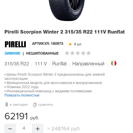
Pirelli Scorpion Winter 2
315/35 R22 111V Runflat
4 шт.
АРТИКУЛ:
180973
ЗИМНИЕ
НЕШИПОВАННЫЕ
315/35 R22
111
V
Runflat
Направленный
• Шины Pirelli Scorpion Winter 2 предназначены для зимней
эксплуатации.
• Фрикционная модель для кроссоверов и внедорожников.
• Новинка 2022 года.
• Инновационный компаунд с жидкими полимерами.
Показать полностью
в закладки
сравнить
62191
руб.
=
248764 руб.
4