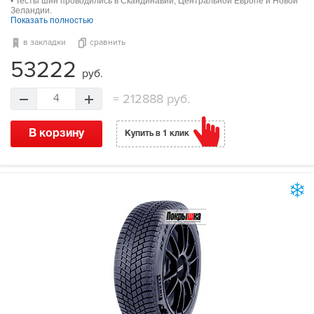
• Тесты шин проводились в Скандинавии, Центральной Европе и Новой
Зеландии.
Показать полностью
в закладки
сравнить
53222
руб.
=
212888 руб.
4
В корзину
Купить в 1 клик