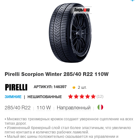
Pirelli Scorpion Winter
285/40 R22 110W
2 шт.
АРТИКУЛ:
146397
(12)
ЗИМНИЕ
НЕШИПОВАННЫЕ
285/40 R22
110
W
Направленный
• Множество трехмерных кромок создают уверенное сцепление на всех
типах дорог.
• Измененный брекерный слой стал более эластичным, что увеличило
пятно контакта и количество рабочих ламелей.
• Малый вес шины положительно сказывается на управлении и