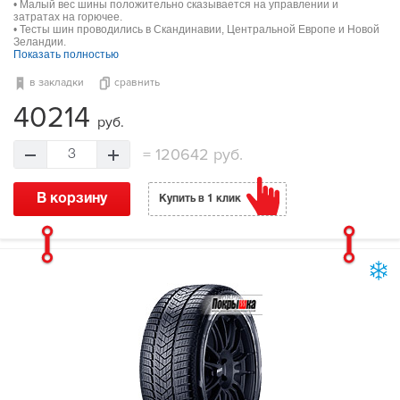
• Малый вес шины положительно сказывается на управлении и
затратах на горючее.
• Тесты шин проводились в Скандинавии, Центральной Европе и Новой
Зеландии.
Показать полностью
в закладки
сравнить
40214
руб.
=
120642 руб.
3
В корзину
Купить в 1 клик