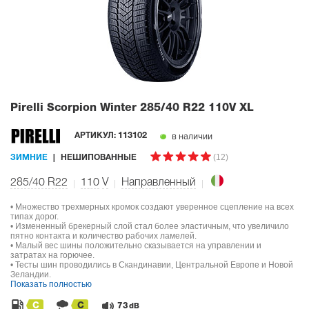
Pirelli Scorpion Winter
285/40 R22 110V XL
в наличии
АРТИКУЛ:
113102
(12)
ЗИМНИЕ
НЕШИПОВАННЫЕ
285/40 R22
110
V
Направленный
• Множество трехмерных кромок создают уверенное сцепление на всех
типах дорог.
• Измененный брекерный слой стал более эластичным, что увеличило
пятно контакта и количество рабочих ламелей.
• Малый вес шины положительно сказывается на управлении и
затратах на горючее.
• Тесты шин проводились в Скандинавии, Центральной Европе и Новой
Зеландии.
Показать полностью
C
C
73
dB