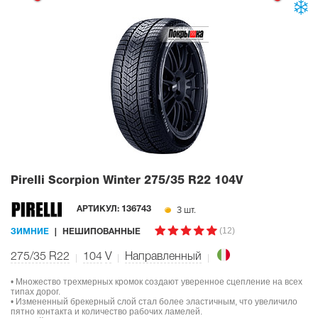
Pirelli Scorpion Winter
275/35 R22 104V
3 шт.
АРТИКУЛ:
136743
(12)
ЗИМНИЕ
НЕШИПОВАННЫЕ
275/35 R22
104
V
Направленный
• Множество трехмерных кромок создают уверенное сцепление на всех
типах дорог.
• Измененный брекерный слой стал более эластичным, что увеличило
пятно контакта и количество рабочих ламелей.