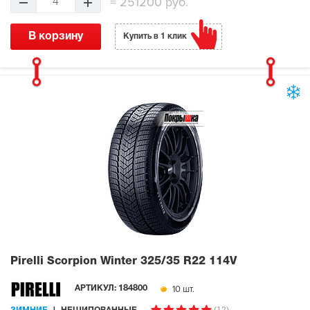
=
251200 руб.
4
В корзину
Купить в 1 клик
Pirelli Scorpion Winter
325/35 R22 114V
10 шт.
АРТИКУЛ:
184800
(12)