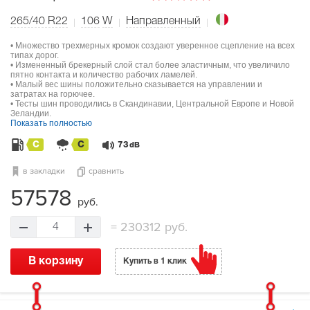
265/40 R22
106
W
Направленный
• Множество трехмерных кромок создают уверенное сцепление на всех
типах дорог.
• Измененный брекерный слой стал более эластичным, что увеличило
пятно контакта и количество рабочих ламелей.
• Малый вес шины положительно сказывается на управлении и
затратах на горючее.
• Тесты шин проводились в Скандинавии, Центральной Европе и Новой
Зеландии.
Показать полностью
C
C
73
dB
в закладки
сравнить
57578
руб.
=
230312 руб.
4
В корзину
Купить в 1 клик