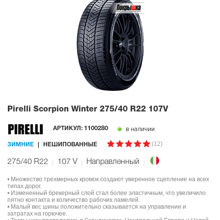
Pirelli Scorpion Winter
275/40 R22 107V
в наличии
АРТИКУЛ:
1100280
(12)
ЗИМНИЕ
НЕШИПОВАННЫЕ
275/40 R22
107
V
Направленный
• Множество трехмерных кромок создают уверенное сцепление на всех
типах дорог.
• Измененный брекерный слой стал более эластичным, что увеличило
пятно контакта и количество рабочих ламелей.
• Малый вес шины положительно сказывается на управлении и
затратах на горючее.