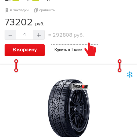
в закладки
сравнить
73202
руб.
=
292808 руб.
4
В корзину
Купить в 1 клик