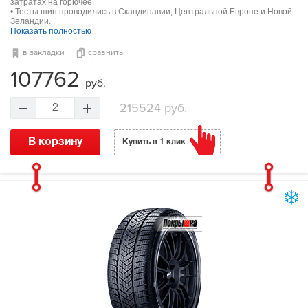
затратах на горючее.
• Тесты шин проводились в Скандинавии, Центральной Европе и Новой
Зеландии.
Показать полностью
в закладки
сравнить
107762
руб.
=
215524 руб.
2
В корзину
Купить в 1 клик