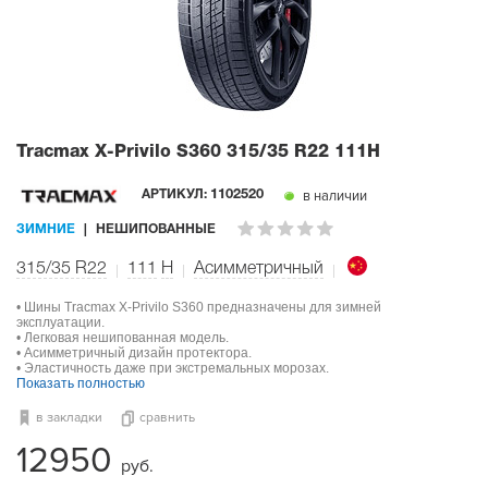
Tracmax X-Privilo S360
315/35 R22 111H
в наличии
АРТИКУЛ:
1102520
ЗИМНИЕ
НЕШИПОВАННЫЕ
315/35 R22
111
H
Асимметричный
• Шины Tracmax X-Privilo S360 предназначены для зимней
эксплуатации.
• Легковая нешипованная модель.
• Асимметричный дизайн протектора.
• Эластичность даже при экстремальных морозах.
Показать полностью
в закладки
сравнить
12950
руб.