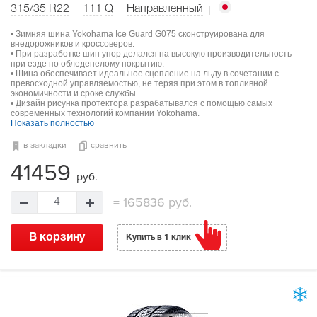
315/35 R22
111
Q
Направленный
• Зимняя шина Yokohama Ice Guard G075 сконструирована для
внедорожников и кроссоверов.
• При разработке шин упор делался на высокую производительность
при езде по обледенелому покрытию.
• Шина обеспечивает идеальное сцепление на льду в сочетании с
превосходной управляемостью, не теряя при этом в топливной
экономичности и сроке службы.
• Дизайн рисунка протектора разрабатывался с помощью самых
современных технологий компании Yokohama.
Показать полностью
в закладки
сравнить
41459
руб.
=
165836 руб.
4
В корзину
Купить в 1 клик