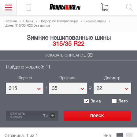
Главная
Шины
Подбор по типоразмеру
Зимние шины
Шины 315/35 R22 без шипов
Зимние нешипованные шины
315/35 R22
ПОКАЗАТЬ ОПИСАНИЕ
Найдено моделей: 11
Ширина
Профиль
Диаметр
/
R
315
35
22
Зима
Лето
ОТКРЫТЬ
+
2
ФИЛЬТР
Страница:
1
из 1
Вид: