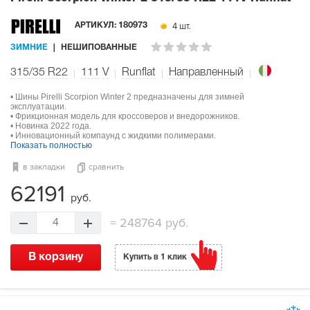
4 шт.
АРТИКУЛ:
180973
ЗИМНИЕ
НЕШИПОВАННЫЕ
315/35 R22
111
V
Runflat
Направленный
• Шины Pirelli Scorpion Winter 2 предназначены для зимней
эксплуатации.
• Фрикционная модель для кроссоверов и внедорожников.
• Новинка 2022 года.
• Инновационный компаунд с жидкими полимерами.
Показать полностью
в закладки
сравнить
62191
руб.
=
248764 руб.
4
В корзину
Купить в 1 клик