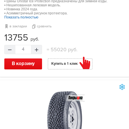
• Шины Unistar Ice Protection предназначены для зимней езды.
• Нешипованная легковая модель.
• Новинка 2024 года.
• Асимметричный рисунок протектора.
Показать полностью
в закладки
сравнить
13755
руб.
=
55020 руб.
4
В корзину
Купить в 1 клик