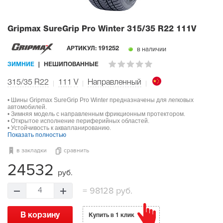
Gripmax SureGrip Pro Winter
315/35 R22 111V
в наличии
АРТИКУЛ:
191252
ЗИМНИЕ
НЕШИПОВАННЫЕ
315/35 R22
111
V
Направленный
• Шины Gripmax SureGrip Pro Winter предназначены для легковых
автомобилей.
• Зимняя модель с направленным фрикционным протектором.
• Открытое исполнение периферийных областей.
• Устойчивость к аквапланированию.
Показать полностью
в закладки
сравнить
24532
руб.
=
98128 руб.
4
В корзину
Купить в 1 клик