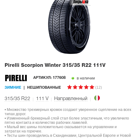
Pirelli Scorpion Winter
315/35 R22 111V
в наличии
АРТИКУЛ:
177608
(12)
ЗИМНИЕ
НЕШИПОВАННЫЕ
315/35 R22
111
V
Направленный
• Множество трехмерных кромок создают уверенное сцепление на всех
типах дорог.
• Измененный брекерный слой стал более эластичным, что увеличило
пятно контакта и количество рабочих ламелей.
• Малый вес шины положительно сказывается на управлении и
затратах на горючее.
• Тесты шин проводились в Скандинавии, Центральной Европе и Новой