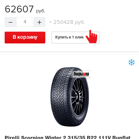
62607
руб.
=
250428 руб.
4
В корзину
Купить в 1 клик
Pirelli Scorpion Winter 2
315/35 R22 111V Runflat