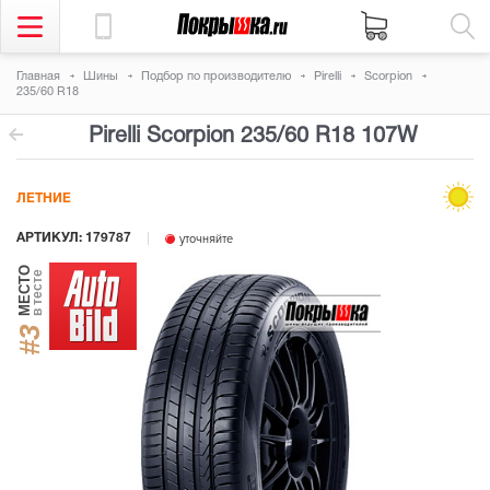
Главная
Шины
Подбор по производителю
Pirelli
Scorpion
235/60 R18
Pirelli Scorpion
235/60 R18 107W
ЛЕТНИЕ
АРТИКУЛ: 179787
уточняйте
МЕСТО
в тесте
#3