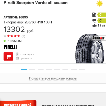
Pirelli Scorpion Verde all season
C
16895
АРТИКУЛ:
C
Типоразмер:
235/60 R18
103H
71
13302
dB
руб.
(9)
в наличии
в закладки
сравнить
Показать все похожие товары