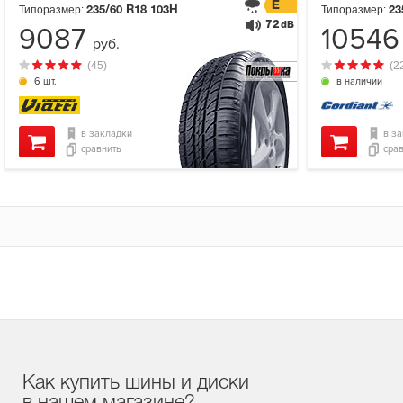
E
Типоразмер:
Типоразмер:
235/60 R18
103H
23
72
dB
9087
1054
руб.
(45)
(2
6 шт.
в наличии
в закладки
в з
сравнить
сра
Как купить шины и диски