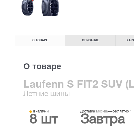
О ТОВАРЕ
ОПИСАНИЕ
ХАР
О товаре
Laufenn S FIT2 SUV (
Летние
шины
в наличии
Доставка:
Москва
—
бесплатно!
*
8 шт
Завтра