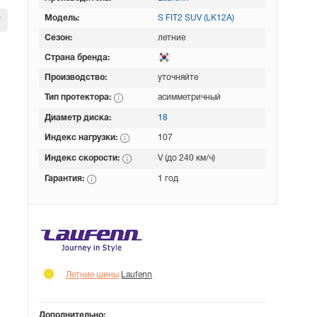
Модель:
S FIT2 SUV (LK12A)
Сезон:
летние
Страна бренда:
Производство:
уточняйте
Тип протектора:
асимметричный
Диаметр диска:
18
Индекс нагрузки:
107
Индекс скорости:
V (до 240 км/ч)
Гарантия:
1 год
Летние шины
Laufenn
Дополнительно: