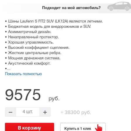
Подходит
на мой автомобиль?
• Шины Laufenn S FIT2 SUV (LK12A) являются летними.
• Бюджетная модель для внедорожников и SUV.
• Асимметричный дизайн.
• Ненаправленный протектор.
• Хорошая управляемость.
• Высокий коэффициент сцепления.
• Жесткие центральные ребра.
• Мощная дренажная система.
• Акустический комфорт.
•...
Показать полностью
9575
руб.
=
38300 руб.
4 шт.
Купить в 1 клик