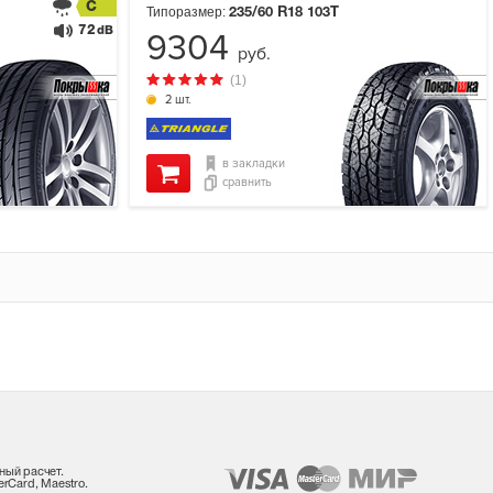
C
Типоразмер:
235/60 R18
103T
72
dB
9304
руб.
(1)
2 шт.
в закладки
сравнить
ный расчет.
rCard, Maestro.