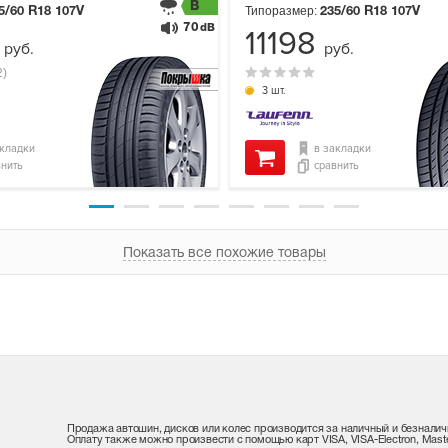
B
Типоразмер:
5/60 R18
107V
235/60 R18
107V
70
dB
6
11198
руб.
руб.
2)
3 шт.
акладки
в закладки
внить
сравнить
Показать все похожие товары
Продажа автошин, дисков или колес производится за наличный и безналич
Оплату также можно произвести с помощью карт VISA, VISA-Electron, Maste