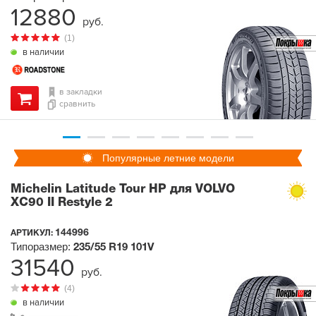
12880
руб.
(1)
в наличии
в закладки
сравнить
Популярные летние модели
Michelin Latitude Tour HP для VOLVO
XC90 II Restyle 2
144996
АРТИКУЛ:
Типоразмер:
235/55 R19
101V
31540
руб.
(4)
в наличии