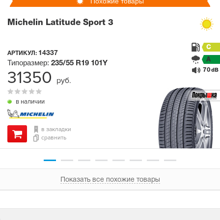
Похожие товары
Michelin Latitude Sport 3
C
14337
АРТИКУЛ:
A
Типоразмер:
235/55 R19
101Y
70
31350
dB
руб.
в наличии
в закладки
сравнить
Показать все похожие товары