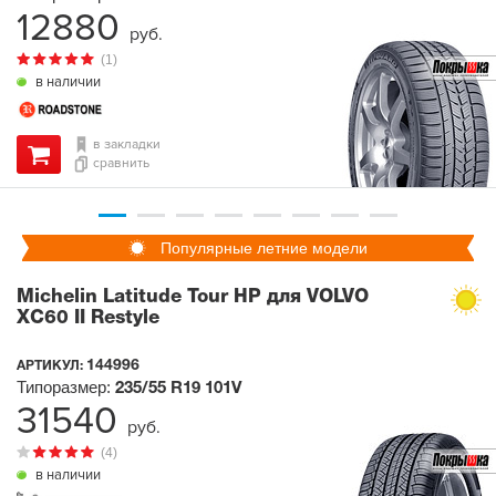
12880
руб.
(1)
в наличии
в закладки
сравнить
Популярные летние модели
Michelin Latitude Tour HP для VOLVO
XC60 II Restyle
144996
АРТИКУЛ:
Типоразмер:
235/55 R19
101V
31540
руб.
(4)
в наличии