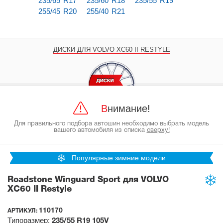
235/65 R17
235/60 R18
235/55 R19
255/45 R20
255/40 R21
ДИСКИ ДЛЯ VOLVO XC60 II RESTYLE
Внимание!
Для правильного подбора автошин необходимо выбрать модель
вашего автомобиля из списка
сверху!
Популярные зимние модели
Roadstone Winguard Sport для VOLVO
XC60 II Restyle
110170
АРТИКУЛ:
Типоразмер:
235/55 R19
105V