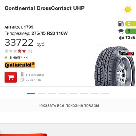
Continental CrossContact UHP
C
1799
АРТИКУЛ:
B
Типоразмер:
275/45 R20
110W
73
33722
dB
руб.
(4)
в наличии
в закладки
сравнить
Показать все похожие товары