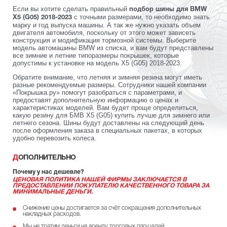
Если вы хотите сделать правильный
подбор шины для BMW
с точными размерами, то необходимо знать
X5 (G05) 2018-2023
марку и год выпуска машины. А так же нужно указать объем
двигателя автомобиля, поскольку от этого может зависеть
конструкция и модификация тормозной системы. Выберите
модель автомашины BMW из списка, и вам будут представлены
все зимние и летние типоразмеры покрышек, которые
допустимы к установке на модель X5 (G05) 2018-2023.
Обратите внимание, что летняя и зимняя резина могут иметь
разные рекомендуемые размеры. Сотрудники нашей компании
«Покрышка.ру» помогут разобраться с параметрами, и
предоставят дополнительную информацию о ценах и
характеристиках моделей. Вам будет проще определиться,
какую резину для БМВ X5 (G05) купить лучше для зимнего или
летнего сезона. Шины будут доставлены на следующий день
после оформления заказа в специальных пакетах, в которых
удобно перевозить колеса.
ДОПОЛНИТЕЛЬНО
Почему у нас дешевле?
ЦЕНОВАЯ ПОЛИТИКА НАШЕЙ ФИРМЫ ЗАКЛЮЧАЕТСЯ В
ПРЕДОСТАВЛЕНИИ ПОКУПАТЕЛЮ КАЧЕСТВЕННОГО ТОВАРА ЗА
МИНИМАЛЬНЫЕ ДЕНЬГИ.
Снижение цены достигается за счёт сокращения дополнительных
накладных расходов.
Мы не тратим деньги на аренду торговых площадей.