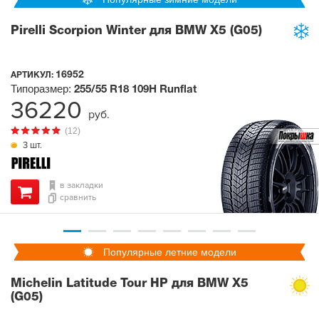
Pirelli Scorpion Winter для BMW X5 (G05)
16952
АРТИКУЛ:
Типоразмер:
255/55 R18
109H
Runflat
36220
руб.
(12)
3 шт.
в закладки
сравнить
Популярные летние модели
Michelin Latitude Tour HP для BMW X5
(G05)