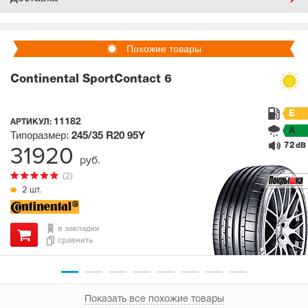
Похожие товары
Continental SportContact 6
E
11182
АРТИКУЛ:
A
Типоразмер:
245/35 R20
95Y
72
31920
dB
руб.
(2)
2 шт.
в закладки
сравнить
Показать все похожие товары