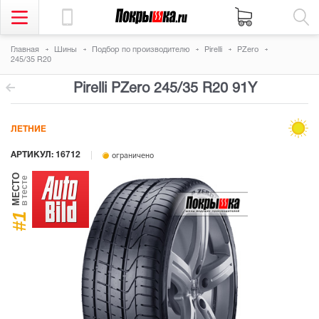
Главная
Шины
Подбор по производителю
Pirelli
PZero
245/35 R20
Pirelli PZero
245/35 R20 91Y
ЛЕТНИЕ
АРТИКУЛ: 16712
ограничено
МЕСТО
в тесте
#1