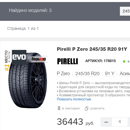
Найдено моделей: 3
245
Страница:
1
из 1
Pirelli P Zero
245/35 R20 91Y
МЕСТО
в тесте
АРТИКУЛ:
178815
в
#1
P Zero
245/35 R20
91
Y
Аси
• Шины Pirelli P Zero — высокопроизводите
• Адаптация для скоростной езды по тверд
• Возможна установка на легковые авто, па
• Асимметричный протектор S-образного ти
Показать полностью
в закладки
сравнить
36443
4
руб.