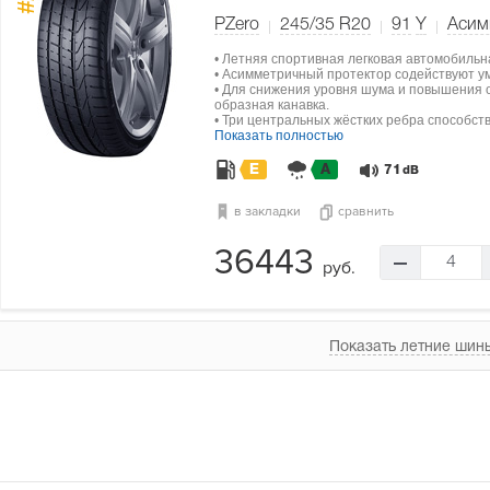
#1
PZero
245/35 R20
91
Y
Асим
• Летняя спортивная легковая автомобильн
• Асимметричный протектор содействуют у
• Для снижения уровня шума и повышения о
образная канавка.
• Три центральных жёстких ребра способст
Показать полностью
E
A
71
dB
в закладки
сравнить
36443
4
руб.
Показать летние шины