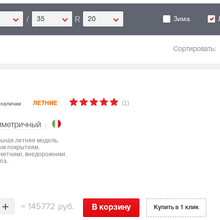
Зима
/
R
35
20
Сортировать:
(1)
 наличии
ЛЕТНИЕ
мметричный
льная летняя модель.
ым покрытиям.
ркетники, внедорожники.
па.
=
145772 руб.
В корзину
Купить в 1 клик