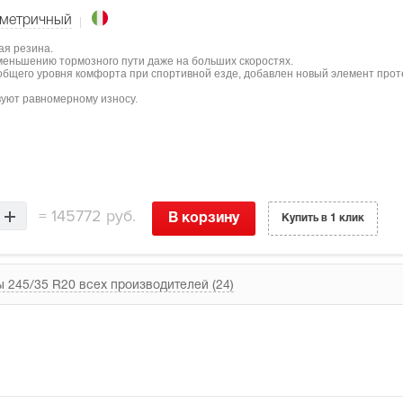
метричный
ая резина.
меньшению тормозного пути даже на больших скоростях.
бщего уровня комфорта при спортивной езде, добавлен новый элемент проте
вуют равномерному износу.
=
145772 руб.
В корзину
Купить в 1 клик
 245/35 R20 всех производителей (24)