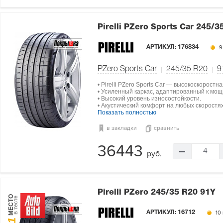
Pirelli PZero Sports Car
245/3
АРТИКУЛ:
176834
9
PZero Sports Car
245/35 R20
9
• Pirelli PZero Sports Car — высокоскоростн
• Усиленный каркас, адаптированный к мо
• Высокий уровень износостойкости.
• Акустический комфорт на любых скоростях
Показать полностью
в закладки
сравнить
36443
4
руб.
Pirelli PZero
245/35 R20 91Y
МЕСТО
в тесте
АРТИКУЛ:
16712
10 