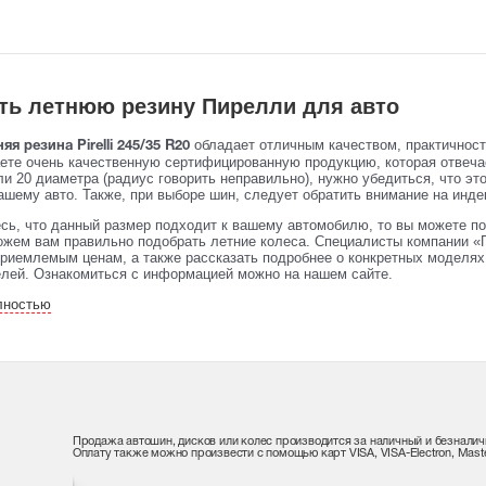
ть летнюю резину Пирелли для авто
обладает отличным качеством, практичнос
яя резина Pirelli 245/35 R20
аете очень качественную сертифицированную продукцию, которая отвеч
и 20 диаметра (радиус говорить неправильно), нужно убедиться, что эт
ашему авто. Также, при выборе шин, следует обратить внимание на индек
сь, что данный размер подходит к вашему автомобилю, то вы можете по
жем вам правильно подобрать летние колеса. Специалисты компании «П
риемлемым ценам, а также рассказать подробнее о конкретных моделях 
елей. Ознакомиться с информацией можно на нашем сайте.
лностью
Продажа автошин, дисков или колес производится за наличный и безналич
Оплату также можно произвести с помощью карт VISA, VISA-Electron, Maste