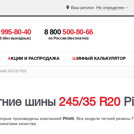
Ваш регион:
Не определен
5
995-80-40
8 800
500-80-66
:00 (без выходных)
по России (бесплатно)
АКЦИИ И РАСПРОДАЖА
ШИННЫЙ КАЛЬКУЛЯТОР
relli 245/35 R20
тние шины
245/35 R20
Pir
оторые произведены компанией
. Все модели летней резины 
Pirelli
фикатами качества.