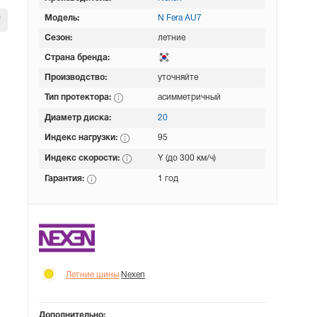
Модель:
N Fera AU7
Сезон:
летние
Страна бренда:
Производство:
уточняйте
Тип протектора:
асимметричный
Диаметр диска:
20
Индекс нагрузки:
95
Индекс скорости:
Y (до 300 км/ч)
Гарантия:
1 год
Летние шины
Nexen
Дополнительно: