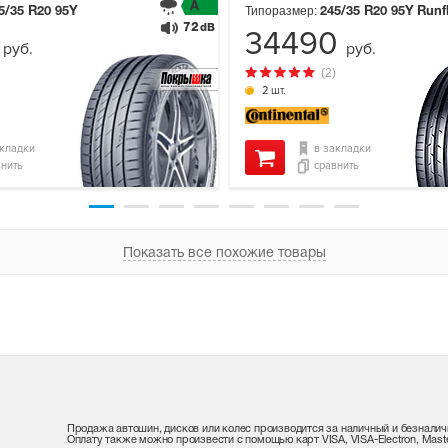
A
Типоразмер:
5/35 R20
95Y
245/35 R20
95Y
Runf
72
dB
8
34490
руб.
руб.
(2)
2 шт.
акладки
в закладки
внить
сравнить
Показать все похожие товары
Продажа автошин, дисков или колес производится за наличный и безналич
Оплату также можно произвести с помощью карт VISA, VISA-Electron, Maste