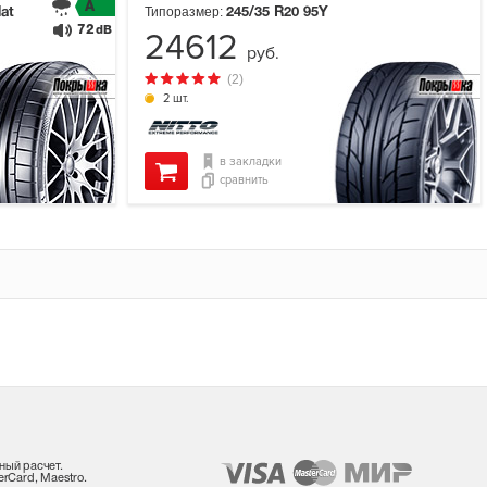
A
Типоразмер:
lat
245/35 R20
95Y
72
dB
24612
руб.
(2)
2 шт.
в закладки
сравнить
ный расчет.
rCard, Maestro.