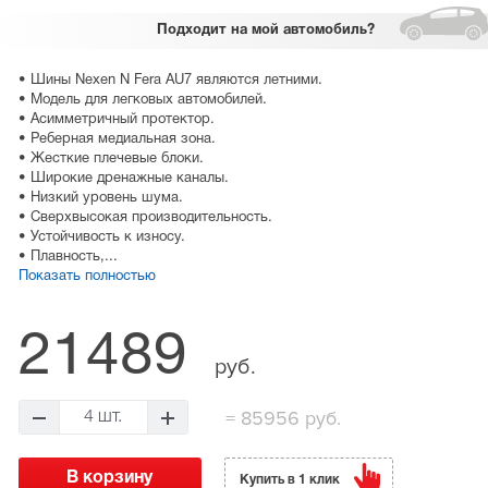
Подходит
на мой автомобиль?
• Шины Nexen N Fera AU7 являются летними.
• Модель для легковых автомобилей.
• Асимметричный протектор.
• Реберная медиальная зона.
• Жесткие плечевые блоки.
• Широкие дренажные каналы.
• Низкий уровень шума.
• Сверхвысокая производительность.
• Устойчивость к износу.
• Плавность,...
Показать полностью
21489
руб.
=
85956 руб.
4 шт.
Купить в 1 клик