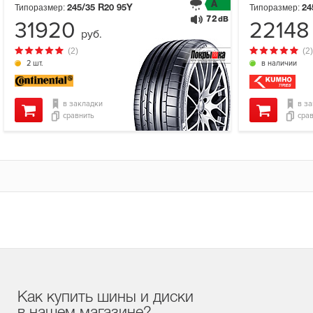
A
Типоразмер:
Типоразмер:
245/35 R20
95Y
24
72
dB
31920
2214
руб.
(2)
(2)
2 шт.
в наличии
в закладки
в з
сравнить
сра
Как купить шины и диски