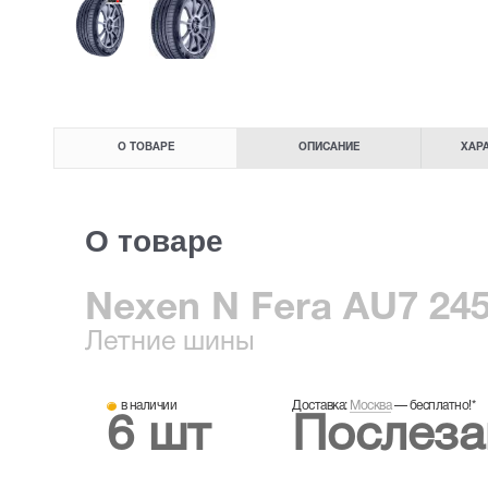
О ТОВАРЕ
ОПИСАНИЕ
ХАР
О товаре
Nexen N Fera AU7 245
Летние
шины
в наличии
Доставка:
Москва
—
бесплатно!
*
6 шт
Послеза