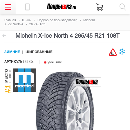
Главная
Шины
Подбор по производителю
Michelin
X-Ice North 4
265/45 R21
Michelin X-Ice North 4
265/45 R21 108T
ЗИМНИЕ
ШИПОВАННЫЕ
АРТИКУЛ: 141491
уточняйте
МЕСТО
в тесте
#1