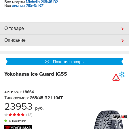
Все модели
Michelin 265/45 R21
Все
зимние 265/45 R21
О товаре
Описание
Похожие товары
Yokohama Ice Guard IG55
18664
АРТИКУЛ:
Типоразмер:
265/45 R21
104T
23953
руб.
(13)
в наличии