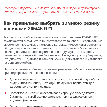
Некоторых моделей шин может не быть на складе. Информацию о
наличии товара вы можете уточнить по тел:
+7 (495) 995-80-40
Как правильно выбрать зимнюю резину
с шипами 265/45 R21
Технические особенности
зимних шипованных шин 265/45 R21
заключаются в том, что в их протекторе установлены специальные
высокопрочные шипы, с помощью которых, колесо «вгрызается» в
обледенелую поверхность дороги. Эта технология обеспечивает
резине дополнительное сцепление на льду и укатанном снегу,
делая вашу поездку более безопасной. Перед покупкой убедитесь,
что диаметр 21 дюймов и размеры 265/45 допускаются к установке
на ваш автомобиль.
Отличительные особенности, на которые нужно обратить внимание
при подборе зимних шипованных шин:
Данные покрышки отлично справляются со своей задачей на
льду и плотном снегу. Это один из лучших вариантов для
загородных зимних поездок.
Протектор с шипами обеспечивает хорошую проходимость.
Застрять на такой резине сложнее, чем на фрикционных
моделях (липучках).
Основными недостатками твердосплавных шипов является