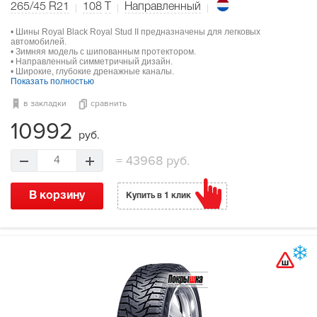
265/45 R21
108
T
Направленный
• Шины Royal Black Royal Stud II предназначены для легковых
автомобилей.
• Зимняя модель с шипованным протектором.
• Направленный симметричный дизайн.
• Широкие, глубокие дренажные каналы.
Показать полностью
в закладки
сравнить
10992
руб.
=
43968 руб.
4
В корзину
Купить в 1 клик