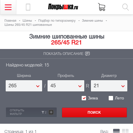
Главная
Шины
Подбор по типоразмеру
Зимние шины
Шины 265/45 R21 шипованные
Зимние шипованные шины
265/45 R21
ПОКАЗАТЬ ОПИСАНИЕ
Найдено моделей: 15
Ширина
Профиль
Диаметр
/
R
265
45
21
Зима
Лето
ОТКРЫТЬ
+
2
ФИЛЬТР
Страница:
1
из 1
Вид: