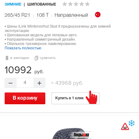
ЗИМНИЕ
ШИПОВАННЫЕ
265/45 R21
108
T
Направленный
• Шины iLink Wintervorhut Stud II предназначены для зимней
эксплуатации.
• Шипованная модель для легковых авто.
• Направленный симметричный дизайн.
• Обильное трехмерное ламелирование.
Показать полностью
в закладки
сравнить
10992
руб.
=
43968 руб.
4
В корзину
Купить в 1 клик