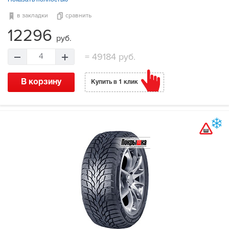
в закладки
сравнить
12296
руб.
=
49184 руб.
4
В корзину
Купить в 1 клик