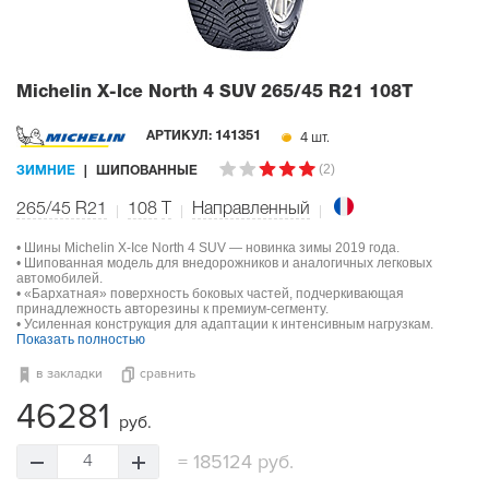
Michelin X-Ice North 4 SUV
265/45 R21 108T
4 шт.
АРТИКУЛ:
141351
(2)
ЗИМНИЕ
ШИПОВАННЫЕ
265/45 R21
108
T
Направленный
• Шины Michelin X-Ice North 4 SUV — новинка зимы 2019 года.
• Шипованная модель для внедорожников и аналогичных легковых
автомобилей.
• «Бархатная» поверхность боковых частей, подчеркивающая
принадлежность авторезины к премиум-сегменту.
• Усиленная конструкция для адаптации к интенсивным нагрузкам.
Показать полностью
в закладки
сравнить
46281
руб.
=
185124 руб.
4