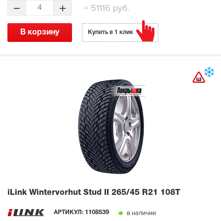
=
51116 руб.
4
В корзину
Купить в 1 клик
iLink Wintervorhut Stud II
265/45 R21 108T
в наличии
АРТИКУЛ:
1108539