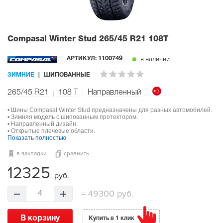
Compasal Winter Stud
265/45 R21 108T
в наличии
АРТИКУЛ:
1100749
ЗИМНИЕ
ШИПОВАННЫЕ
265/45 R21
108
T
Направленный
• Шины Compasal Winter Stud предназначены для разных автомобилей.
• Зимняя модель с шипованным протектором.
• Направленный дизайн.
• Открытые плечевые области.
Показать полностью
в закладки
сравнить
12325
руб.
=
49300 руб.
4
В корзину
Купить в 1 клик