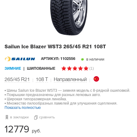
Sailun Ice Blazer WST3
265/45 R21 108T
в наличии
АРТИКУЛ:
1102556
(1)
ЗИМНИЕ
ШИПОВАННЫЕ
265/45 R21
108
T
Направленный
• Шины Sailun Ice Blazer WST3 — зимняя модель с 8-рядной ошиповкой.
• Покрышки предназначены для разных легковых авто.
• Широкая типоразмерная линейка.
• Множество пилообразных ламелей для улучшения сцепления.
Показать полностью
в закладки
сравнить
12779
руб.