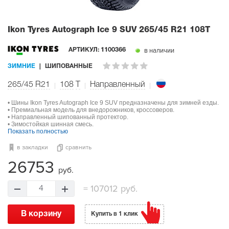
Ikon Tyres Autograph Ice 9 SUV
265/45 R21 108T
в наличии
АРТИКУЛ:
1100366
ЗИМНИЕ
ШИПОВАННЫЕ
265/45 R21
108
T
Направленный
• Шины Ikon Tyres Autograph Ice 9 SUV предназначены для зимней езды.
• Премиальная модель для внедорожников, кроссоверов.
• Направленный шипованный протектор.
• Зимостойкая шинная смесь.
Показать полностью
в закладки
сравнить
26753
руб.
=
107012 руб.
4
В корзину
Купить в 1 клик