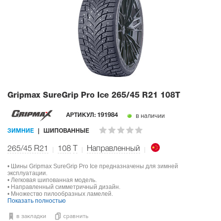
Gripmax SureGrip Pro Ice
265/45 R21 108T
в наличии
АРТИКУЛ:
191984
ЗИМНИЕ
ШИПОВАННЫЕ
265/45 R21
108
T
Направленный
• Шины Gripmax SureGrip Pro Ice предназначены для зимней
эксплуатации.
• Легковая шипованная модель.
• Направленный симметричный дизайн.
• Множество пилообразных ламелей.
Показать полностью
в закладки
сравнить