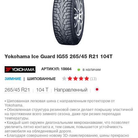
Yokohama Ice Guard IG55
265/45 R21 104T
в наличии
АРТИКУЛ:
18664
(13)
ЗИМНИЕ
ШИПОВАННЫЕ
265/45 R21
104
T
Направленный
• Шипованная легковая шина с направленным протектором от
Yokohama.
• Обновленная структура резиновой смеси делает покрышку эластичной
на протяжении всего зимнего сезона, даже при резких перепадах
температуры.
• Каждый шип окружен диагональными микроканавками, что позволяет
увеличить пятно контакта и, тем самым, повышается устойчивость
автомобиля на обледеневшей дороге.
• Благодаря совершенно новому 3D-ламелированию, шины прекрасно