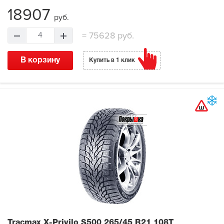
18907
руб.
=
75628 руб.
4
В корзину
Купить в 1 клик
Tracmax X-Privilo S500
265/45 R21 108T