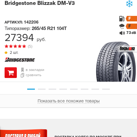
Bridgestone Blizzak DM-V3
F
142206
АРТИКУЛ:
F
Типоразмер:
265/45 R21
104T
73
27394
dB
руб.
(5)
2 шт.
в закладки
сравнить
Показать все похожие товары