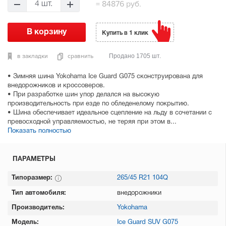
=
84876 руб.
4 шт.
Купить в 1 клик
в закладки
сравнить
Продано 1705 шт.
• Зимняя шина Yokohama Ice Guard G075 сконструирована для
внедорожников и кроссоверов.
• При разработке шин упор делался на высокую
производительность при езде по обледенелому покрытию.
• Шина обеспечивает идеальное сцепление на льду в сочетании с
превосходной управляемостью, не теряя при этом в...
Показать полностью
ПАРАМЕТРЫ
Типоразмер:
265/45 R21 104Q
Тип автомобиля:
внедорожники
Производитель:
Yokohama
Модель:
Ice Guard SUV G075