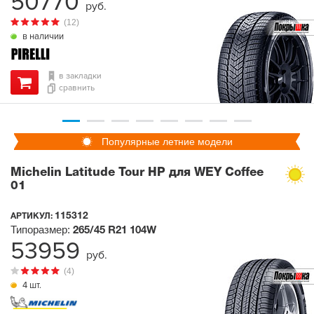
50770
руб.
(12)
в наличии
в закладки
сравнить
Популярные летние модели
Michelin Latitude Tour HP для WEY Coffee
01
115312
АРТИКУЛ:
Типоразмер:
265/45 R21
104W
53959
руб.
(4)
4 шт.