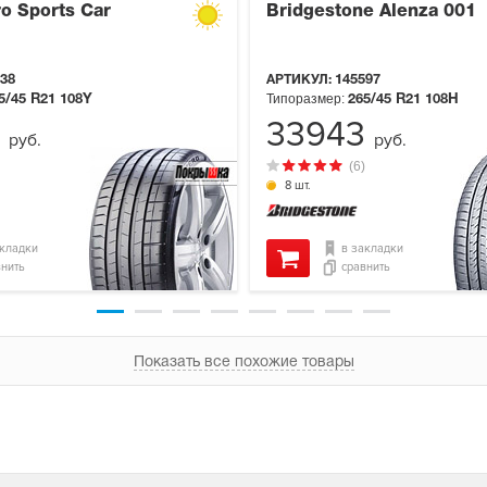
ro Sports Car
Bridgestone Alenza 001
38
АРТИКУЛ:
145597
Типоразмер:
5/45 R21
108Y
265/45 R21
108H
5
33943
руб.
руб.
(6)
8 шт.
акладки
в закладки
внить
сравнить
Показать все похожие товары