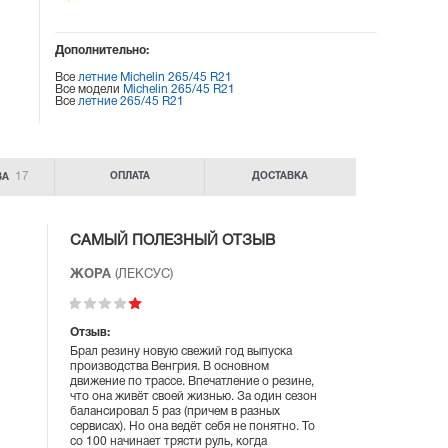
Дополнительно:
Все
летние Michelin 265/45 R21
Все модели
Michelin 265/45 R21
Все
летние 265/45 R21
17
ОПЛАТА
ДОСТАВКА
ВА
САМЫЙ ПОЛЕЗНЫЙ ОТЗЫВ
ЖОРА
(ЛЕКСУС)
Отзыв:
Брал резину новую свежий год выпуска
производства Венгрия. В основном
движение по трассе. Впечатление о резине,
что она живёт своей жизнью. За один сезон
балансировал 5 раз (причем в разных
сервисах). Но она ведёт себя не понятно. То
со 100 начинает трясти руль, когда