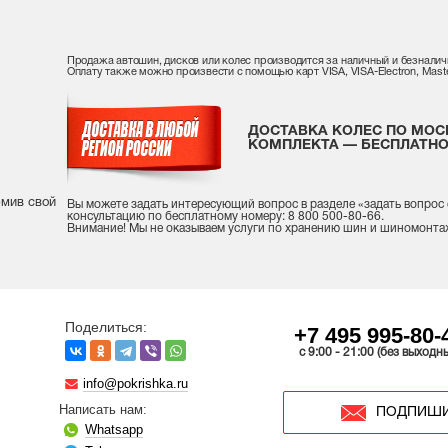
Продажа автошин, дисков или колес производится за наличный и безналич
Оплату также можно произвести с помощью карт VISA, VISA-Electron, Maste
ДОСТАВКА КОЛЕС ПО МОС
КОМПЛЕКТА — БЕСПЛАТНО
рмив свой
Вы можете задать интересующий вопрос
в разделе «
задать вопрос
консультацию
по бесплатному номеру: 8 800 500-80-66.
Внимание! Мы не оказываем услуги по хранению шин и шиномонта
Поделиться:
+7 495 995-80-
c 9:00 - 21:00 (без выходн
info@pokrishka.ru
Написать нам:
ПОДПИШИ
Whatsapp