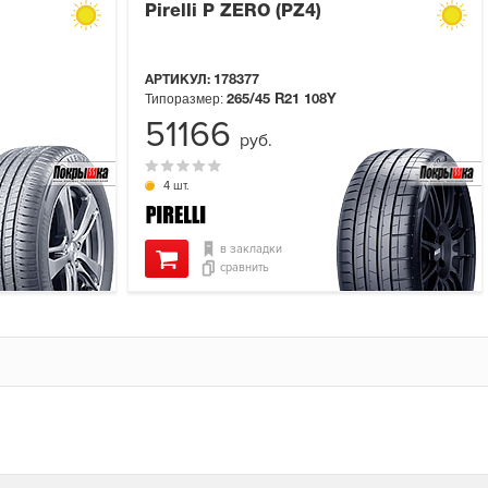
Pirelli P ZERO (PZ4)
АРТИКУЛ:
178377
Типоразмер:
265/45 R21
108Y
51166
руб.
4 шт.
в закладки
сравнить