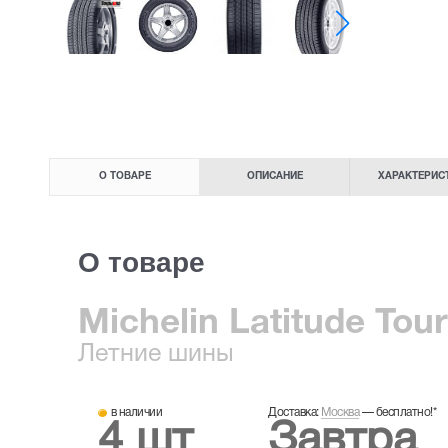
О ТОВАРЕ
ОПИСАНИЕ
ХАРАКТЕРИС
О товаре
Michelin Latitude Tou
Летние
шины
в наличии
Доставка:
Москва
—
бесплатно!
*
4 шт
Завтра