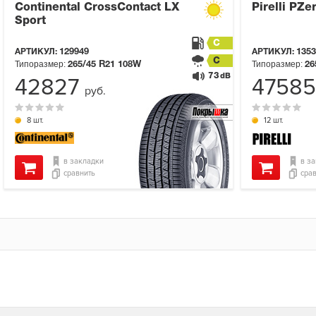
Continental CrossContact LX
Pirelli PZe
Sport
C
АРТИКУЛ:
129949
АРТИКУЛ:
1353
C
Типоразмер:
Типоразмер:
265/45 R21
108W
26
73
dB
42827
4758
руб.
8 шт.
12 шт.
в закладки
в з
сравнить
сра