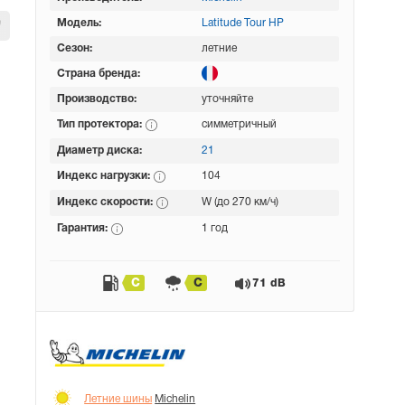
Модель:
Latitude Tour HP
Сезон:
летние
Страна бренда:
Производство:
уточняйте
Тип протектора:
симметричный
Диаметр диска:
21
Индекс нагрузки:
104
Индекс скорости:
W (до 270 км/ч)
Гарантия:
1 год
C
C
71 dB
Летние шины
Michelin