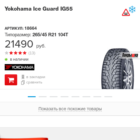
Yokohama Ice Guard IG55
18664
АРТИКУЛ:
Типоразмер:
265/45 R21
104T
21490
руб.
(13)
в наличии
в закладки
сравнить
Показать все похожие товары