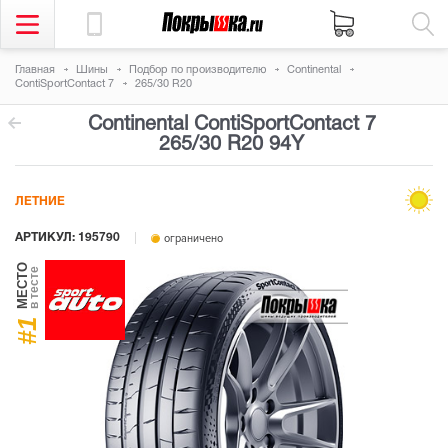
Главная
Шины
Подбор по производителю
Continental
ContiSportContact 7
265/30 R20
Continental ContiSportContact 7
265/30 R20 94Y
ЛЕТНИЕ
АРТИКУЛ: 195790
ограничено
МЕСТО
в тесте
#1