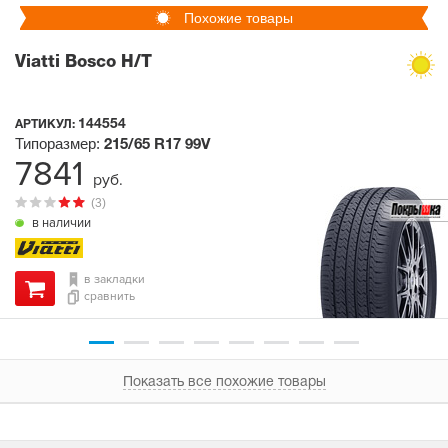
Похожие товары
Viatti Bosco H/T
144554
АРТИКУЛ:
Типоразмер:
215/65 R17
99V
7841
руб.
(3)
в наличии
в закладки
сравнить
Показать все похожие товары