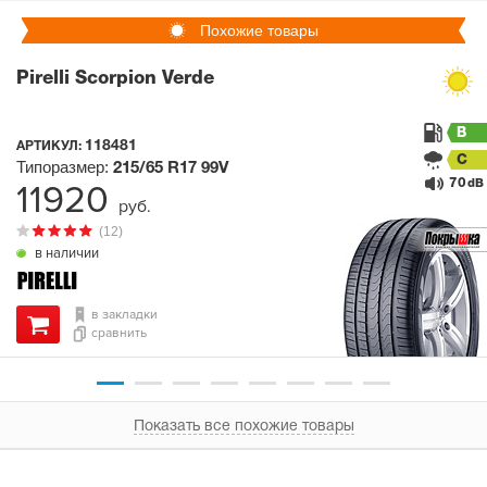
Похожие товары
Pirelli Scorpion Verde
B
118481
АРТИКУЛ:
C
Типоразмер:
215/65 R17
99V
70
11920
dB
руб.
(12)
в наличии
в закладки
сравнить
Показать все похожие товары