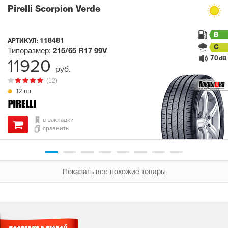
Pirelli Scorpion Verde
B
118481
АРТИКУЛ:
C
Типоразмер:
215/65 R17
99V
70
11920
dB
руб.
(12)
12 шт.
в закладки
сравнить
Показать все похожие товары