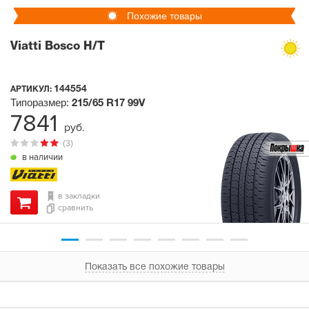
Похожие товары
Viatti Bosco H/T
144554
АРТИКУЛ:
Типоразмер:
215/65 R17
99V
7841
руб.
(3)
в наличии
в закладки
сравнить
Показать все похожие товары