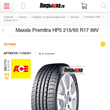
Главная
Шины
Подбор по производителю
Maxxis
Premitra HP5
215/65 R17
Maxxis Premitra HP5
215/65 R17 99V
ЛЕТНИЕ
АРТИКУЛ: 1109351
в наличии
МЕСТО
в тесте
#1