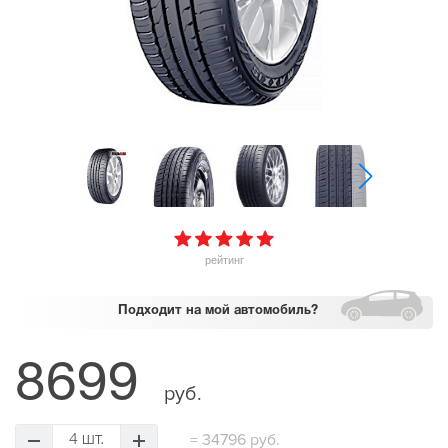
рейтинг
Подходит
на мой автомобиль?
8699
руб.
=
34796 руб.
4 шт.