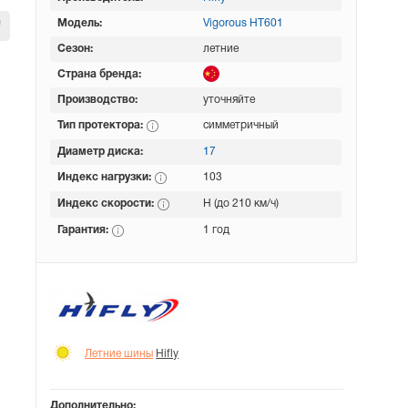
Модель:
Vigorous HT601
Сезон:
летние
Страна бренда:
Производство:
уточняйте
Тип протектора:
симметричный
Диаметр диска:
17
Индекс нагрузки:
103
Индекс скорости:
H (до 210 км/ч)
Гарантия:
1 год
Летние шины
Hifly
Дополнительно: