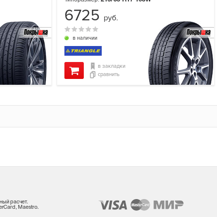
6725
руб.
в наличии
в закладки
сравнить
ный расчет.
rCard, Maestro.