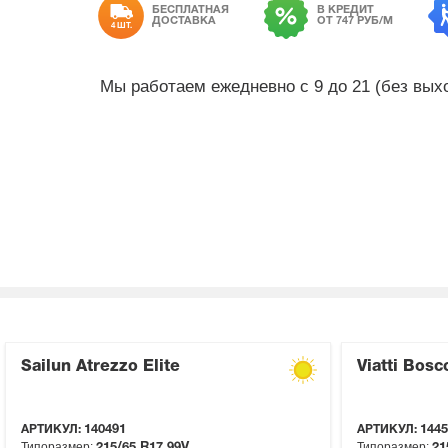
БЕСПЛАТНАЯ
В КРЕДИТ
ДОСТАВКА
ОТ 747 РУБ/М
4 ШТ.
Мы работаем ежедневно с 9 до 21 (без вы
Sailun Atrezzo Elite
Viatti Bosc
АРТИКУЛ:
140491
АРТИКУЛ:
1445
Типоразмер:
Типоразмер:
215/65 R17
99V
21