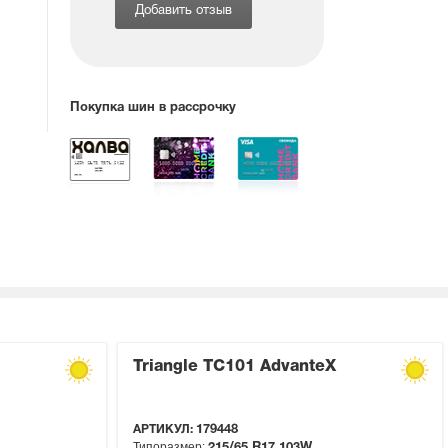
Добавить отзыв
Покупка шин в рассрочку
Triangle TC101 AdvanteX
АРТИКУЛ:
179448
Типоразмер:
215/65 R17
103W