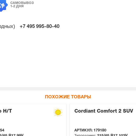
САМОВЫВОЗ
1-2 ДНЯ
ходных)
+7 495
995-80-40
ПОХОЖИЕ ТОВАРЫ
o H/T
Cordiant Comfort 2 SUV
54
АРТИКУЛ:
179180
Типоразмер:
5/65 R17
99V
215/65 R17
103V