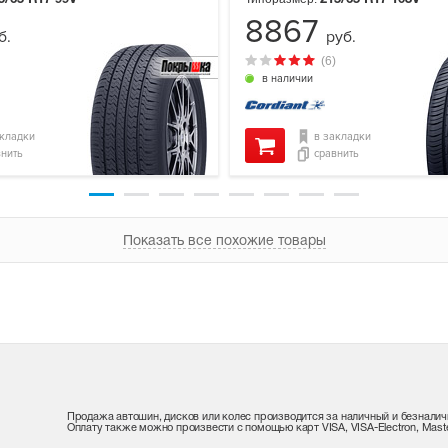
8867
б.
руб.
(6)
в наличии
акладки
в закладки
внить
сравнить
Показать все похожие товары
Продажа автошин, дисков или колес производится за наличный и безналич
Оплату также можно произвести с помощью карт VISA, VISA-Electron, Maste