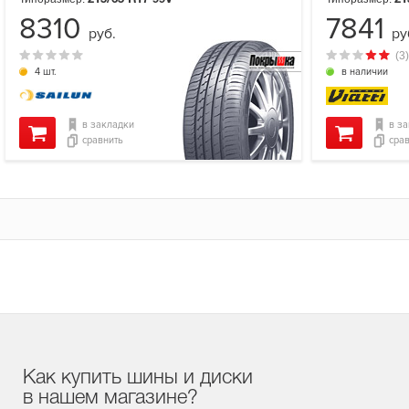
8310
7841
руб.
ру
(3)
4 шт.
в наличии
в закладки
в з
сравнить
сра
Как купить шины и диски
в нашем магазине?