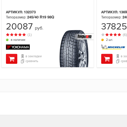
АРТИКУЛ:
132373
АРТИКУЛ:
1369
Типоразмер:
Типоразмер:
245/40 R19
98Q
24
20087
3782
руб.
(1)
(6)
в наличии
2 шт.
в закладки
в з
сравнить
сра