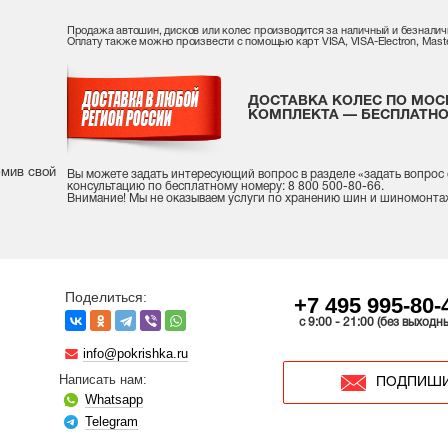
Продажа автошин, дисков или колес производится за наличный и безналич
Оплату также можно произвести с помощью карт VISA, VISA-Electron, Maste
ДОСТАВКА КОЛЕС ПО МОС
КОМПЛЕКТА — БЕСПЛАТНО
рмив свой
Вы можете задать интересующий вопрос
в разделе «
задать вопрос
консультацию
по бесплатному номеру: 8 800 500-80-66.
Внимание! Мы не оказываем услуги по хранению шин и шиномонта
Поделиться:
+7 495 995-80-
c 9:00 - 21:00 (без выходн
info@pokrishka.ru
Написать нам:
ПОДПИШИ
Whatsapp
Telegram