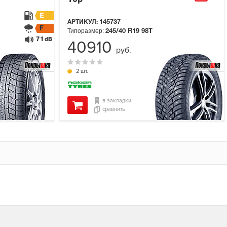
10p
E
АРТИКУЛ:
145737
F
Типоразмер:
245/40 R19
98T
71
dB
40910
руб.
2 шт.
в закладки
сравнить