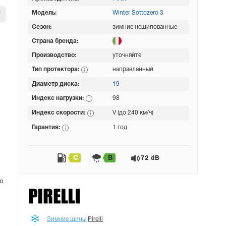
Модель:
Winter Sottozero 3
Сезон:
зимние нешипованные
Страна бренда:
Производство:
уточняйте
Тип протектора:
направленный
Диаметр диска:
19
Индекс нагрузки:
98
Индекс скорости:
V (до 240 км/ч)
Гарантия:
1 год
C
B
72 dB
о
Зимние шины
Pirelli