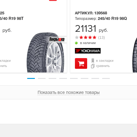
25
АРТИКУЛ:
139568
Типоразмер:
5/40 R19
98T
245/40 R19
98Q
5
21131
руб.
руб.
(13)
в наличии
акладки
в закладки
внить
сравнить
Показать все похожие товары