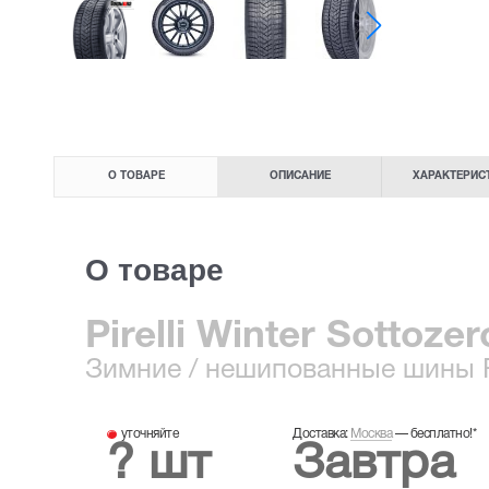
О ТОВАРЕ
ОПИСАНИЕ
ХАРАКТЕРИС
О товаре
Pirelli Winter Sottoze
Зимние
/ нешипованные шины
R
уточняйте
Доставка:
Москва
—
бесплатно!
*
? шт
Завтра