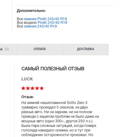
Дополнительно:
Все
зимние Pirelli 245/40 R19
Все модели
Pirelli 245/40 R19
Все
зимние 245/40 R19
20
ОПЛАТА
ДОСТАВКА
ВА
САМЫЙ ПОЛЕЗНЫЙ ОТЗЫВ
LUCK
Отзыв:
На зимней нешипованной Sotto Zero 3
суммарно проездил 5 сезонов, на двух
разных авто. Ни на заднем, ни на полном
приводе с зацепом проблем не было даже на
мощных авто (одно 300+, другое 250 л.с.).
Была пара сложных ситуаций, когда поверх
гололеда накидало снежка, но и тут при
соблюдении осторожности проезжал. Но