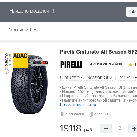
Найдено моделей: 1
245
Страница:
1
из 1
Pirelli Cinturato All Season SF
МЕСТО
в тесте
АРТИКУЛ:
178934
3
#2
Cinturato All Season SF2
245/40 
• Шины Pirelli Cinturato All Season SF2 пр
• Новинка 2021 года для легковых автомоби
• Направленный протектор с обилием «пал
• Наличие антипрокольной защиты (в некот
Показать полностью
в закладки
сравнить
19118
3
руб.