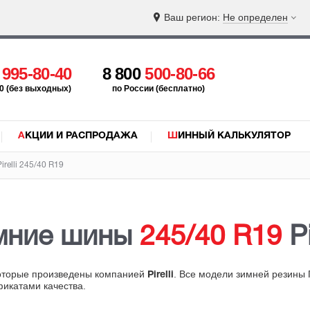
Ваш регион:
Не определен
5
995-80-40
8 800
500-80-66
:00 (без выходных)
по России (бесплатно)
АКЦИИ И РАСПРОДАЖА
ШИННЫЙ КАЛЬКУЛЯТОР
relli 245/40 R19
мние шины
245/40 R19
Pi
которые произведены компанией
. Все модели зимней резины 
Pirelli
фикатами качества.