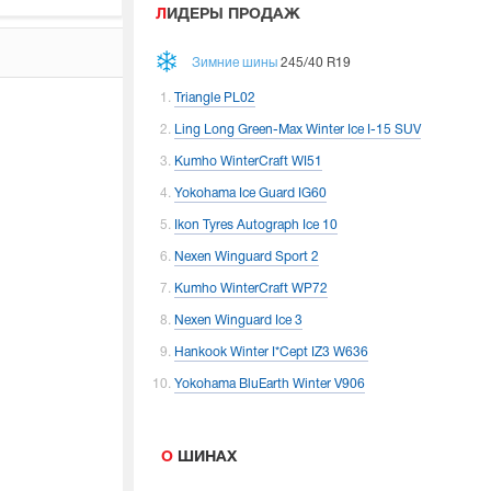
ЛИДЕРЫ ПРОДАЖ
Зимние шины
245/40 R19
Triangle PL02
Ling Long Green-Max Winter Ice I-15 SUV
Kumho WinterCraft WI51
Yokohama Ice Guard IG60
Ikon Tyres Autograph Ice 10
Nexen Winguard Sport 2
Kumho WinterCraft WP72
Nexen Winguard Ice 3
Hankook Winter I*Cept IZ3 W636
Yokohama BluEarth Winter V906
О ШИНАХ