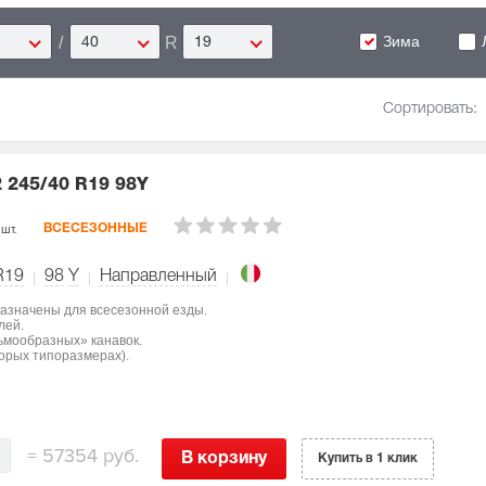
Зима
/
R
40
19
Сортировать:
2
245/40 R19 98Y
 шт.
ВСЕСЕЗОННЫЕ
R19
98
Y
Направленный
едназначены для всесезонной езды.
лей.
ьмообразных» канавок.
орых типоразмерах).
=
57354 руб.
В корзину
Купить в 1 клик