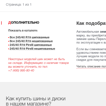
Страница:
1
из 1
Как подобра
ДОПОЛНИТЕЛЬНО
Показать в каталоге:
Автомобильная
зимн
марку, вы приобрет
Все
245/40 R19 шипованные
зимние шины Пирелл
Все
245/40 R19 нешипованные
по эксплуатации к в
245/40 R19 Pirelli шипованные
Если вы сомневаете
245/40 R19 Pirelli нешипованные
удовольствием помо
лучшие модели по п
Некоторых моделей шин может не быть
скидки для покупат
на складе. Информацию о наличии товара
Читать описание по
вы можете уточнить по тел:
+7 (495) 995-80-40
Как купить шины и диски
в нашем магазине?