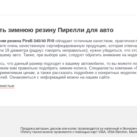
ть зимнюю резину Пирелли для авто
обладает отличным качеством, практичнос
яя резина Pirelli 245/40 R19
аете очень качественную сертифицированную продукцию, которая отвеч
и 19 диаметра (радиус говорить неправильно), нужно убедиться, что эт
ашему авто. Также, при выборе шин, следует обратить внимание на индек
сь, что данный размер подходит к вашему автомобилю, то вы можете по
жем вам правильно подобрать зимние колеса. Специалисты компании «
риемлемым ценам, а также рассказать подробнее о конкретных моделях 
елей. Ознакомиться с информацией можно на нашем сайте.
лностью
Продажа автошин, дисков или колес производится за наличный и безналич
Оплату также можно произвести с помощью карт VISA, VISA-Electron, Maste