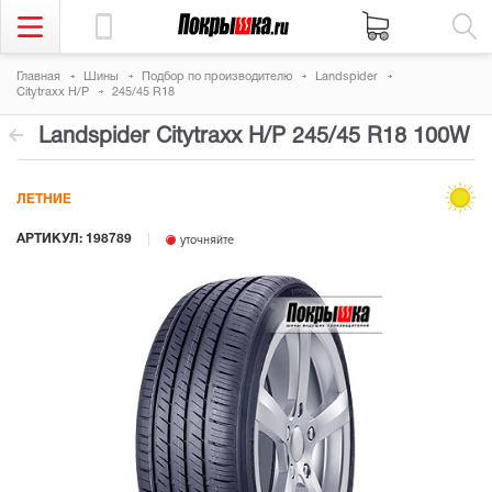
Главная
Шины
Подбор по производителю
Landspider
Citytraxx H/P
245/45 R18
Landspider Citytraxx H/P
245/45 R18 100W
ЛЕТНИЕ
АРТИКУЛ: 198789
уточняйте