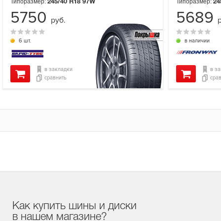
Типоразмер:
Типоразмер:
245/40 R18
97W
24
5750
5689
руб.
6 шт.
в наличии
в закладки
в з
сравнить
сра
Как купить шины и диски
в нашем магазине?