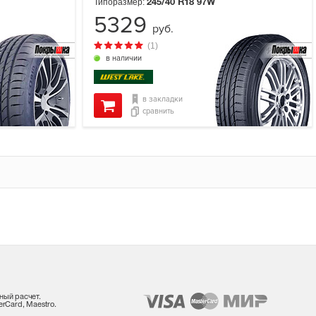
Типоразмер:
245/40 R18
97W
5329
руб.
(1)
в наличии
в закладки
сравнить
ный расчет.
rCard, Maestro.