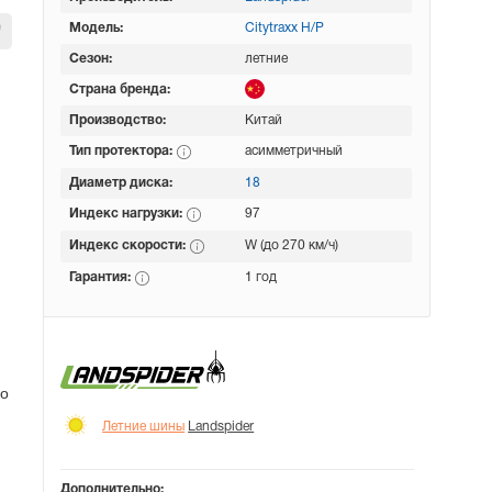
Модель:
Citytraxx H/P
Сезон:
летние
Страна бренда:
Производство:
Китай
Тип протектора:
асимметричный
Диаметр диска:
18
Индекс нагрузки:
97
Индекс скорости:
W (до 270 км/ч)
Гарантия:
1 год
но
Летние шины
Landspider
Дополнительно: