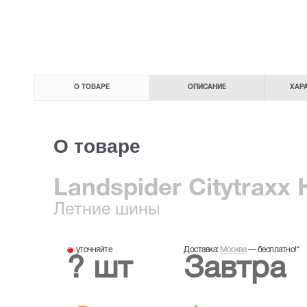
О ТОВАРЕ
ОПИСАНИЕ
ХАР
О товаре
Landspider Citytraxx 
Летние
шины
уточняйте
Доставка:
Москва
—
бесплатно!
*
? шт
Завтра