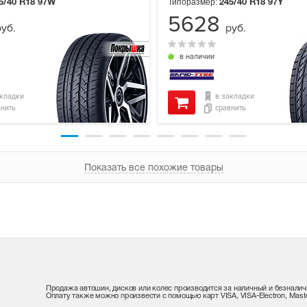
Типоразмер:
5/40 R18
97W
245/40 R18
97Y
5628
руб.
руб.
в наличии
акладки
в закладки
внить
сравнить
Показать все похожие товары
Продажа автошин, дисков или колес производится за наличный и безналич
Оплату также можно произвести с помощью карт VISA, VISA-Electron, Maste