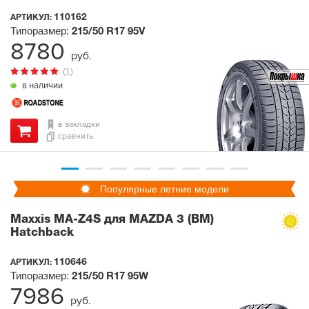
110162
АРТИКУЛ:
Типоразмер:
215/50 R17
95V
8780
руб.
(1)
в наличии
в закладки
сравнить
Популярные летние модели
Maxxis MA-Z4S для MAZDA 3 (BM)
Hatchback
110646
АРТИКУЛ:
Типоразмер:
215/50 R17
95W
7986
руб.