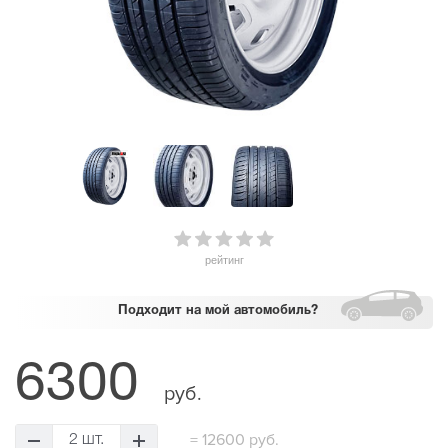
рейтинг
Подходит
на мой автомобиль?
6300
руб.
=
12600 руб.
2 шт.