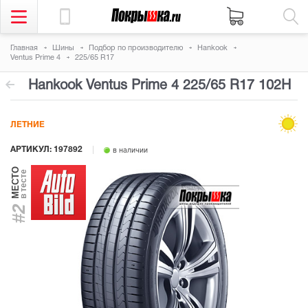
Главная
Шины
Подбор по производителю
Hankook
Ventus Prime 4
225/65 R17
Hankook Ventus Prime 4
225/65 R17 102H
ЛЕТНИЕ
АРТИКУЛ: 197892
в наличии
МЕСТО
в тесте
#2