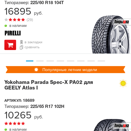
Типоразмер:
225/60 R18
104T
16895
руб.
(29)
в наличии
в закладки
сравнить
Популярные летние модели
Yokohama Parada Spec-X PA02 для
GEELY Atlas I
18689
АРТИКУЛ:
Типоразмер:
225/65 R17
102H
10265
руб.
в наличии