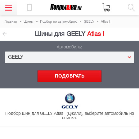
Главная
Шины
Подбор
по автомобилю
GEELY
Atlas I
Шины для GEELY
Atlas I
Автомобиль:
GEELY
Подбор шин для GEELY Atlas I (Джили), выберите автомобиль из
списка.