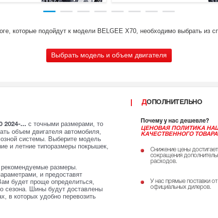
оге, которые подойдут к модели BELGEE X70, необходимо выбрать из с
Выбрать модель и объем двигателя
ДОПОЛНИТЕЛЬНО
Почему у нас дешевле?
с точными размерами, то
2024-...
ЦЕНОВАЯ ПОЛИТИКА НА
зать объем двигателя автомобиля,
КАЧЕСТВЕННОГО ТОВАРА
мозной системы. Выберите модель
ие и летние типоразмеры покрышек,
Снижение цены достигает
сокращения дополнитель
расходов.
е рекомендуемые размеры.
параметрами, и предоставят
Вам будет проще определиться,
У нас прямые поставки от
официальных дилеров.
го сезона. Шины будут доставлены
х, в которых удобно перевозить