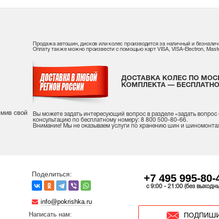
Продажа автошин, дисков или колес производится за наличный и безналич
Оплату также можно произвести с помощью карт VISA, VISA-Electron, Maste
ДОСТАВКА КОЛЕС ПО МОС
КОМПЛЕКТА — БЕСПЛАТНО
рмив свой
Вы можете задать интересующий вопрос
в разделе «
задать вопрос
консультацию
по бесплатному номеру: 8 800 500-80-66.
Внимание! Мы не оказываем услуги по хранению шин и шиномонта
Поделиться:
+7 495 995-80-
c 9:00 - 21:00 (без выходн
info@pokrishka.ru
Написать нам:
ПОДПИШИ