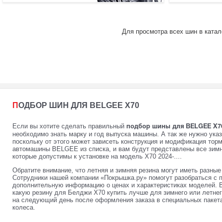
Для просмотра всех шин в катал
ПОДБОР ШИН ДЛЯ BELGEE X70
Если вы хотите сделать правильный
подбор шины для BELGEE X70 
необходимо знать марку и год выпуска машины. А так же нужно ука
поскольку от этого может зависеть конструкция и модификация тор
автомашины BELGEE из списка, и вам будут представлены все зимн
которые допустимы к установке на модель X70 2024-....
Обратите внимание, что летняя и зимняя резина могут иметь разны
Сотрудники нашей компании «Покрышка.ру» помогут разобраться с 
дополнительную информацию о ценах и характеристиках моделей. 
какую резину для Белджи X70 купить лучше для зимнего или летне
на следующий день после оформления заказа в специальных пакета
колеса.