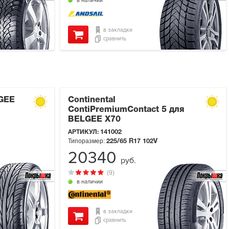
в наличии
в закладки
сравнить
GEE
Continental
ContiPremiumContact 5 для
BELGEE X70
АРТИКУЛ:
141002
Типоразмер:
225/65 R17
102V
20340
руб.
(9)
в наличии
в закладки
сравнить