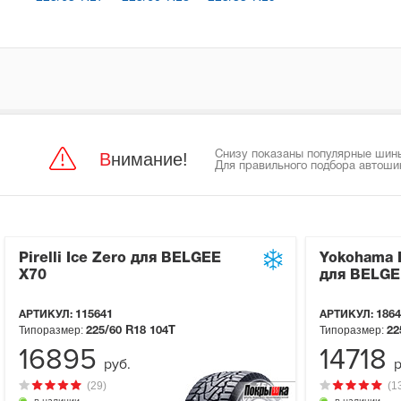
Внимание!
Снизу показаны популярные шины
Для правильного подбора автоши
Pirelli Ice Zero для BELGEE
Yokohama I
X70
для BELGE
АРТИКУЛ:
115641
АРТИКУЛ:
1864
Типоразмер:
Типоразмер:
225/60 R18
104T
22
16895
14718
руб.
р
(29)
(1