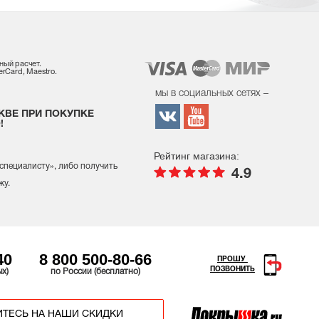
ный расчет.
rCard, Maestro.
мы в социальных сетях –
КВЕ ПРИ ПОКУПКЕ
!
Рейтинг магазина:
 специалисту
», либо получить
4.9
жу.
40
8 800 500-80-66
ПРОШУ
ПОЗВОНИТЬ
ых)
по России (бесплатно)
ТЕСЬ НА НАШИ СКИДКИ