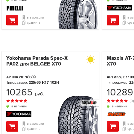
в наличии
в наличии
в закладки
в з
сравнить
сра
Yokohama Parada Spec-X
Maxxis AT
PA02 для BELGEE X70
X70
АРТИКУЛ:
18689
АРТИКУЛ:
1103
Типоразмер:
Типоразмер:
225/65 R17
102H
22
10265
1028
руб.
(9)
в наличии
в наличии
в закладки
в з
сравнить
сра