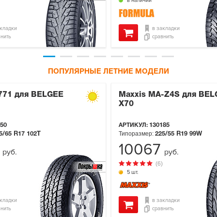
в наличии
акладки
в закладки
внить
сравнить
ПОПУЛЯРНЫЕ ЛЕТНИЕ МОДЕЛИ
-771 для BELGEE
Maxxis MA-Z4S для BEL
X70
50
АРТИКУЛ:
130185
Типоразмер:
5/65 R17
102T
225/55 R19
99W
9
10067
руб.
руб.
(6)
5 шт.
акладки
в закладки
внить
сравнить