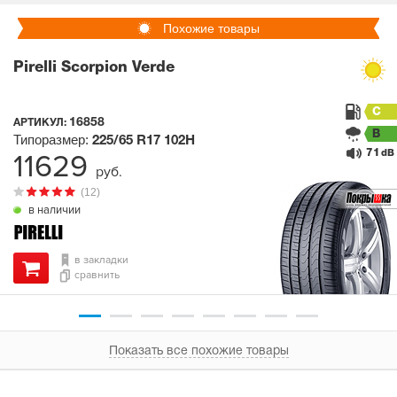
Похожие товары
Pirelli Scorpion Verde
C
16858
АРТИКУЛ:
B
Типоразмер:
225/65 R17
102H
71
11629
dB
руб.
(12)
в наличии
в закладки
сравнить
Показать все похожие товары