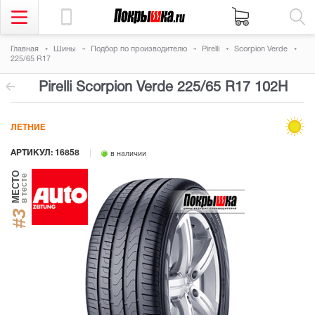
Главная
Шины
Подбор по производителю
Pirelli
Scorpion Verde
225/65 R17
Pirelli Scorpion Verde
225/65 R17 102H
ЛЕТНИЕ
АРТИКУЛ: 16858
в наличии
МЕСТО
в тесте
#3