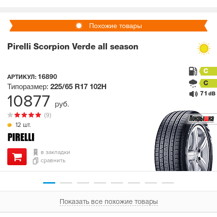
Похожие товары
Pirelli Scorpion Verde all season
C
16890
АРТИКУЛ:
C
Типоразмер:
225/65 R17
102H
71
10877
dB
руб.
(9)
12 шт.
в закладки
сравнить
Показать все похожие товары