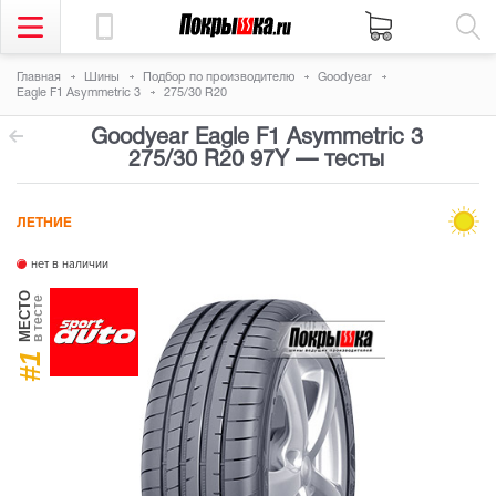
Главная
Шины
Подбор по производителю
Goodyear
Eagle F1 Asymmetric 3
275/30 R20
Goodyear Eagle F1 Asymmetric 3
275/30 R20 97Y
— тесты
ЛЕТНИЕ
нет в наличии
МЕСТО
в тесте
#1