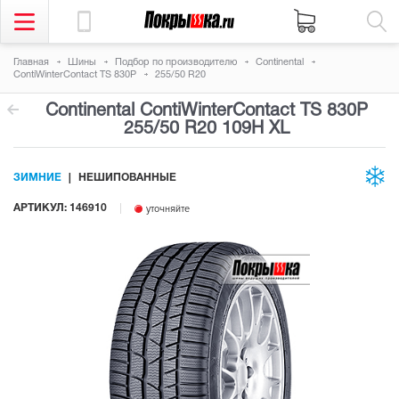
Главная
Шины
Подбор по производителю
Continental
ContiWinterContact TS 830P
255/50 R20
Continental ContiWinterContact TS 830P
255/50 R20 109H
XL
ЗИМНИЕ
НЕШИПОВАННЫЕ
АРТИКУЛ: 146910
уточняйте