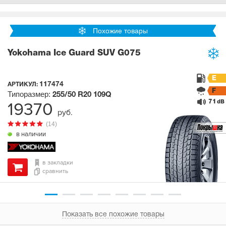
Похожие товары
Yokohama Ice Guard SUV G075
E
117474
АРТИКУЛ:
F
Типоразмер:
255/50 R20
109Q
71
19370
dB
руб.
(14)
в наличии
в закладки
сравнить
Показать все похожие товары