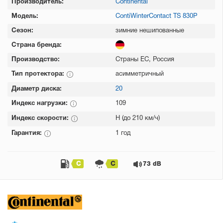
Производитель:
Continental
Модель:
ContiWinterContact TS 830P
Сезон:
зимние нешипованные
Страна бренда:
Производство:
Страны ЕС, Россия
Тип протектора:
асимметричный
Диаметр диска:
20
Индекс нагрузки:
109
Индекс скорости:
H (до 210 км/ч)
Гарантия:
1 год
C
C
73 dB