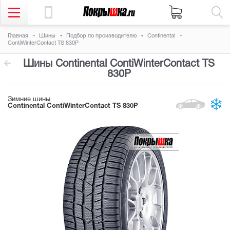
Главная
Шины
Подбор по производителю
Continental
ContiWinterContact TS 830P
Шины Continental ContiWinterContact TS
830P
Зимние шины
Continental ContiWinterContact TS 830P