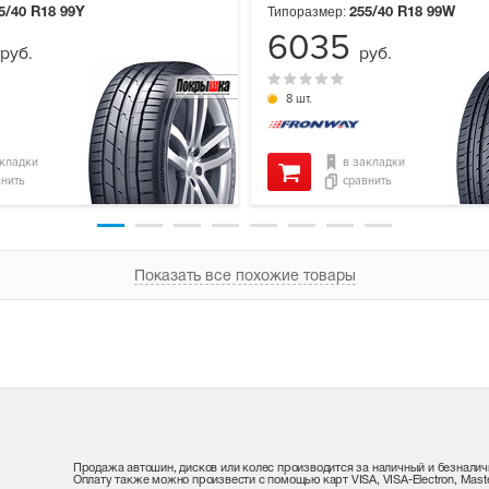
Типоразмер:
5/40 R18
99Y
255/40 R18
99W
6035
руб.
руб.
8 шт.
акладки
в закладки
внить
сравнить
Показать все похожие товары
Продажа автошин, дисков или колес производится за наличный и безналич
Оплату также можно произвести с помощью карт VISA, VISA-Electron, Maste