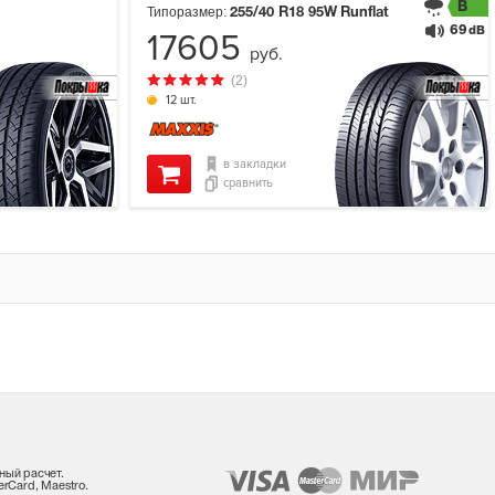
B
Типоразмер:
255/40 R18
95W
Runflat
69
dB
17605
руб.
(2)
12 шт.
в закладки
сравнить
ный расчет.
rCard, Maestro.