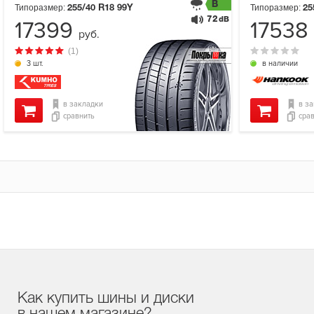
B
Типоразмер:
Типоразмер:
255/40 R18
99Y
25
72
dB
17399
17538
руб.
(1)
3 шт.
в наличии
в закладки
в з
сравнить
сра
Как купить шины и диски