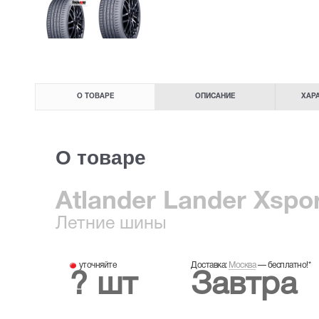
О ТОВАРЕ
ОПИСАНИЕ
ХАР
О товаре
Atlander Lander Xspor
Летние
шины
уточняйте
Доставка:
Москва
—
бесплатно!
*
? шт
Завтра