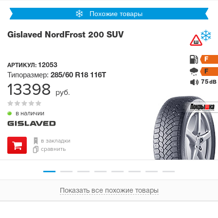
Похожие товары
Gislaved NordFrost 200 SUV
F
12053
АРТИКУЛ:
F
Типоразмер:
285/60 R18
116T
75
13398
dB
руб.
в наличии
в закладки
сравнить
Показать все похожие товары