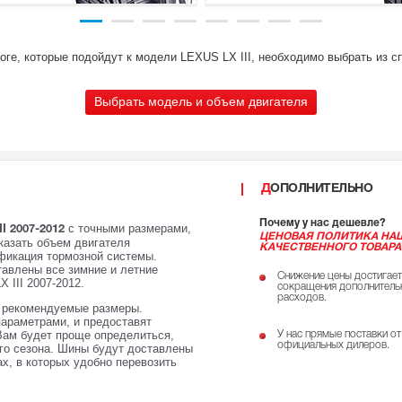
оге, которые подойдут к модели LEXUS LX III, необходимо выбрать из с
Выбрать модель и объем двигателя
ДОПОЛНИТЕЛЬНО
Почему у нас дешевле?
с точными размерами,
I 2007-2012
ЦЕНОВАЯ ПОЛИТИКА НА
казать объем двигателя
КАЧЕСТВЕННОГО ТОВАРА
ификация тормозной системы.
авлены все зимние и летние
Снижение цены достигает
 III 2007-2012.
сокращения дополнитель
расходов.
е рекомендуемые размеры.
параметрами, и предоставят
Вам будет проще определиться,
У нас прямые поставки от
официальных дилеров.
его сезона. Шины будут доставлены
х, в которых удобно перевозить