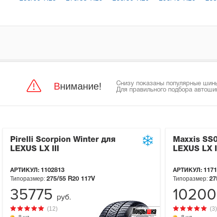
Внимание!
Снизу показаны популярные шины 
Для правильного подбора автоши
Pirelli Scorpion Winter для
Maxxis SS0
LEXUS LX III
LEXUS LX I
АРТИКУЛ:
1102813
АРТИКУЛ:
1171
Типоразмер:
Типоразмер:
275/55 R20
117V
27
35775
1020
руб.
(12)
(3)