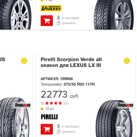
7 шт.
в закладки
сравнить
US
Pirelli Scorpion Verde all
season для LEXUS LX III
АРТИКУЛ:
199958
Типоразмер:
275/55 R20
117H
22773
руб.
(9)
12 шт.
в закладки
сравнить