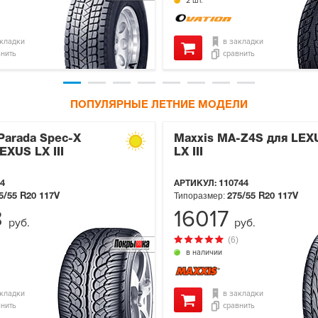
2 шт.
акладки
в закладки
внить
сравнить
ПОПУЛЯРНЫЕ ЛЕТНИЕ МОДЕЛИ
Parada Spec-X
Maxxis MA-Z4S для LEX
EXUS LX III
LX III
4
АРТИКУЛ:
110744
Типоразмер:
5/55 R20
117V
275/55 R20
117V
8
16017
руб.
руб.
(6)
в наличии
акладки
в закладки
внить
сравнить