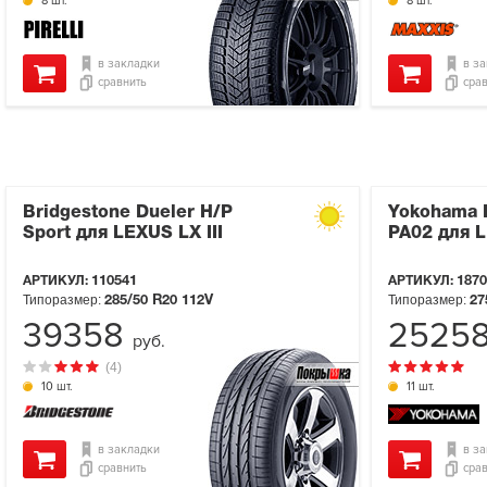
8 шт.
8 шт.
в закладки
в з
сравнить
сра
Bridgestone Dueler H/P
Yokohama 
Sport для LEXUS LX III
PA02 для L
АРТИКУЛ:
110541
АРТИКУЛ:
1870
Типоразмер:
Типоразмер:
285/50 R20
112V
27
39358
2525
руб.
(4)
10 шт.
11 шт.
в закладки
в з
сравнить
сра