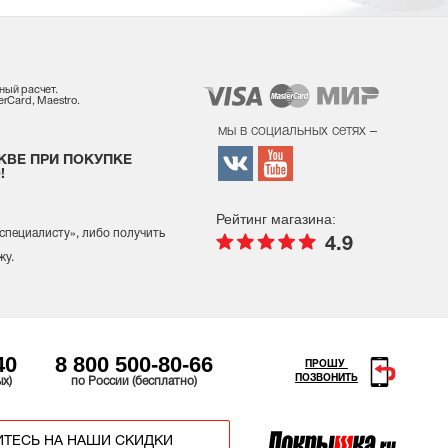
ный расчет.
rCard, Maestro.
мы в социальных сетях –
КВЕ ПРИ ПОКУПКЕ
!
Рейтинг магазина:
 специалисту
», либо получить
4.9
жу.
40
8 800 500-80-66
ПРОШУ
ПОЗВОНИТЬ
ых)
по России (бесплатно)
ТЕСЬ НА НАШИ СКИДКИ