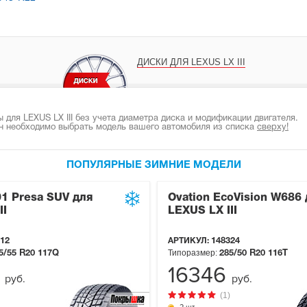
ДИСКИ ДЛЯ LEXUS LX III
для LEXUS LX III без учета диаметра диска и модификации двигателя.
н необходимо выбрать модель вашего автомобиля из списка
сверху!
ПОПУЛЯРНЫЕ ЗИМНИЕ МОДЕЛИ
1 Presa SUV для
Ovation EcoVision W686 
II
LEXUS LX III
12
АРТИКУЛ:
148324
Типоразмер:
5/55 R20
117Q
285/50 R20
116T
0
16346
руб.
руб.
(1)