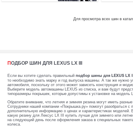
Для просмотра всех шин в катал
ПОДБОР ШИН ДЛЯ LEXUS LX III
Если вы хотите сделать правильный
подбор шины для LEXUS LX II
то необходимо знать марку и год выпуска машины. А так же нужно у
автомобиля, поскольку от этого может зависеть конструкция и мод
Выберите модель автомашины LEXUS из списка, и вам будут предст
типоразмеры покрышек, которые допустимы к установке на модель LX
Обратите внимание, что летняя и зимняя резина могут иметь разны
Сотрудники нашей компании «Покрышка.ру» помогут разобраться с 
дополнительную информацию о ценах и характеристиках моделей. 
какую резину для Лексус LX III купить лучше для зимнего или летн
на следующий день после оформления заказа в специальных пакета
колеса.