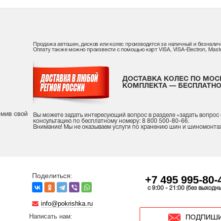
Продажа автошин, дисков или колес производится за наличный и безналич
Оплату также можно произвести с помощью карт VISA, VISA-Electron, Maste
ДОСТАВКА КОЛЕС ПО МОС
КОМПЛЕКТА — БЕСПЛАТНО
рмив свой
Вы можете задать интересующий вопрос
в разделе «
задать вопрос
консультацию
по бесплатному номеру: 8 800 500-80-66.
Внимание! Мы не оказываем услуги по хранению шин и шиномонта
Поделиться:
+7 495 995-80-
c 9:00 - 21:00 (без выходн
info@pokrishka.ru
Написать нам:
ПОДПИШИ