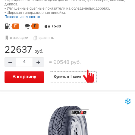
• Фрикционная зимняя модель для машин SUV, кроссоверов, пикапов,
джипов.
• Улучшенные сцепные показатели на обледенелых дорогах.
• Широкая типоразмерная линейка.
Показать полностью
F
F
75
dB
в закладки
сравнить
22637
руб.
=
90548 руб.
4
В корзину
Купить в 1 клик