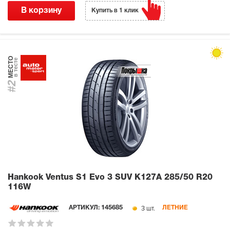
В корзину
Купить в 1 клик
МЕСТО
в тесте
#2
Hankook Ventus S1 Evo 3 SUV K127A
285/50 R20
116W
3 шт.
АРТИКУЛ:
145685
ЛЕТНИЕ