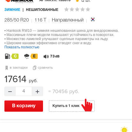
12 шт.
АРТИКУЛ:
133376
ЗИМНИЕ
НЕШИПОВАННЫЕ
285/50 R20
116
T
Направленный
• Hankook RW10 — зимняя нешипованная шина для внедорожника.
• Массивные плечи модели повышают устойчивость в поворотах.
• Множество ламелей улучшают сцепные параметры на льду.
• Широкие канавки эффективно отводят снег и воду.
Показать полностью
C
E
73
dB
в закладки
сравнить
17614
руб.
=
70456 руб.
4
В корзину
Купить в 1 клик