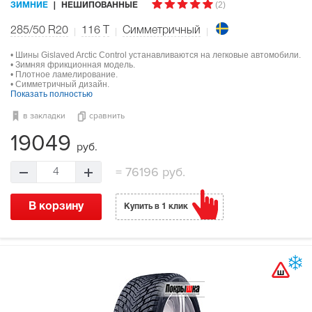
(2)
ЗИМНИЕ
НЕШИПОВАННЫЕ
285/50 R20
116
T
Симметричный
• Шины Gislaved Arctic Control устанавливаются на легковые автомобили.
• Зимняя фрикционная модель.
• Плотное ламелирование.
• Симметричный дизайн.
Показать полностью
в закладки
сравнить
19049
руб.
=
76196 руб.
4
В корзину
Купить в 1 клик