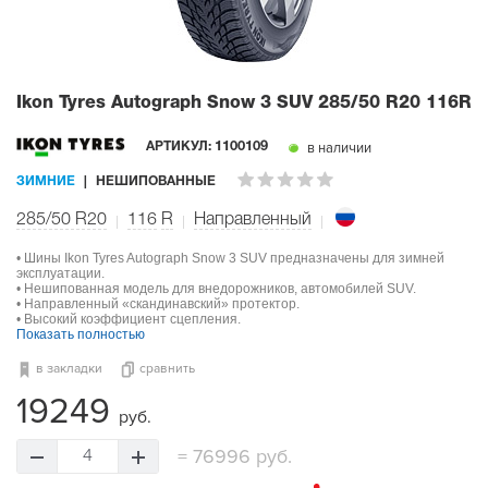
Ikon Tyres Autograph Snow 3 SUV
285/50 R20 116R
в наличии
АРТИКУЛ:
1100109
ЗИМНИЕ
НЕШИПОВАННЫЕ
285/50 R20
116
R
Направленный
• Шины Ikon Tyres Autograph Snow 3 SUV предназначены для зимней
эксплуатации.
• Нешипованная модель для внедорожников, автомобилей SUV.
• Направленный «скандинавский» протектор.
• Высокий коэффициент сцепления.
Показать полностью
в закладки
сравнить
19249
руб.
=
76996 руб.
4