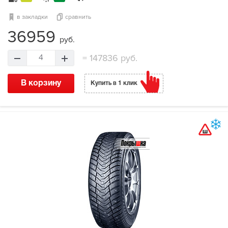
в закладки
сравнить
36959
руб.
=
147836 руб.
4
В корзину
Купить в 1 клик