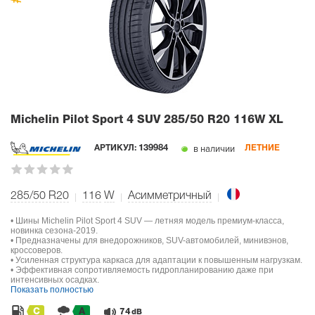
Michelin Pilot Sport 4 SUV
285/50 R20 116W XL
в наличии
АРТИКУЛ:
139984
ЛЕТНИЕ
285/50 R20
116
W
Асимметричный
• Шины Michelin Pilot Sport 4 SUV — летняя модель премиум-класса,
новинка сезона-2019.
• Предназначены для внедорожников, SUV-автомобилей, минивэнов,
кроссоверов.
• Усиленная структура каркаса для адаптации к повышенным нагрузкам.
• Эффективная сопротивляемость гидропланированию даже при
интенсивных осадках.
Показать полностью
C
A
74
dB