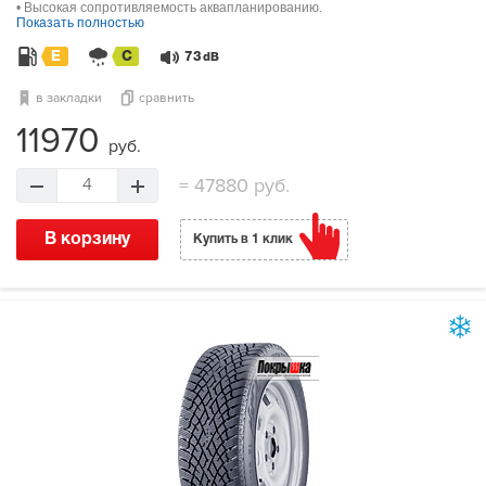
• Высокая сопротивляемость аквапланированию.
Показать полностью
E
C
73
dB
в закладки
сравнить
11970
руб.
=
47880 руб.
4
В корзину
Купить в 1 клик