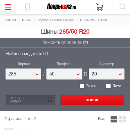
Главная
Шины
Подбор по типоразмеру
Шины 285/50 R20
Шины
285/50 R20
ПОКАЗАТЬ ОПИСАНИЕ
Найдено моделей: 60
Ширина
Профиль
Диаметр
/
R
285
50
20
Зима
Лето
ОТКРЫТЬ
+
ФИЛЬТР
Страница:
1
из 2
Вид: