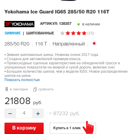
Yokohama Ice Guard IG65
285/50 R20 116T
в наличии
АРТИКУЛ:
138357
(15)
ЗИМНИЕ
ШИПОВАННЫЕ
285/50 R20
116
T
Направленный
• Зимние шипованные шины. Новинка осени 2017 года.
• Создана для автомобилей премиум класса.
• Превосходные сцепные характеристики на обледенелой трассе и
улучшенные показатели на мокрой и сухой дороге, включая снег.
• Большее количество шипов, чем у модели IG55. Новое распределение
шипов на шине.
Показать полностью
в закладки
сравнить
21808
руб.
=
87232 руб.
4
В корзину
Купить в 1 клик