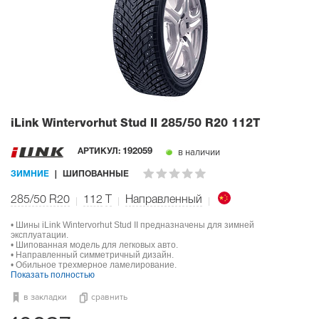
iLink Wintervorhut Stud II
285/50 R20 112T
в наличии
АРТИКУЛ:
192059
ЗИМНИЕ
ШИПОВАННЫЕ
285/50 R20
112
T
Направленный
• Шины iLink Wintervorhut Stud II предназначены для зимней
эксплуатации.
• Шипованная модель для легковых авто.
• Направленный симметричный дизайн.
• Обильное трехмерное ламелирование.
Показать полностью
в закладки
сравнить