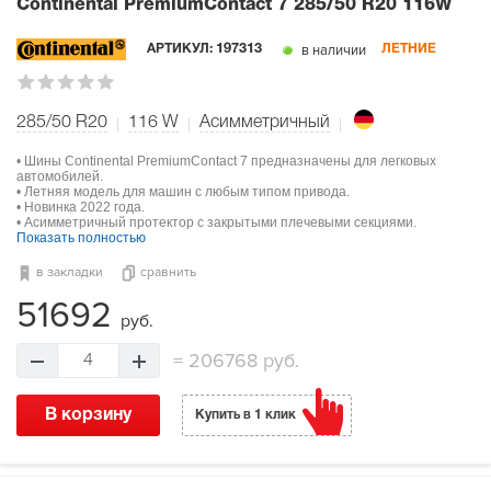
Continental PremiumContact 7
285/50 R20 116W
в наличии
АРТИКУЛ:
197313
ЛЕТНИЕ
285/50 R20
116
W
Асимметричный
• Шины Continental PremiumContact 7 предназначены для легковых
автомобилей.
• Летняя модель для машин с любым типом привода.
• Новинка 2022 года.
• Асимметричный протектор с закрытыми плечевыми секциями.
Показать полностью
в закладки
сравнить
51692
руб.
=
206768 руб.
4
В корзину
Купить в 1 клик