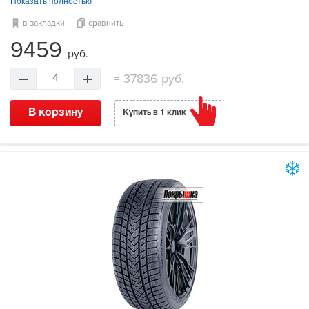
Показать полностью
в закладки
сравнить
9459
руб.
=
37836 руб.
4
В корзину
Купить в 1 клик