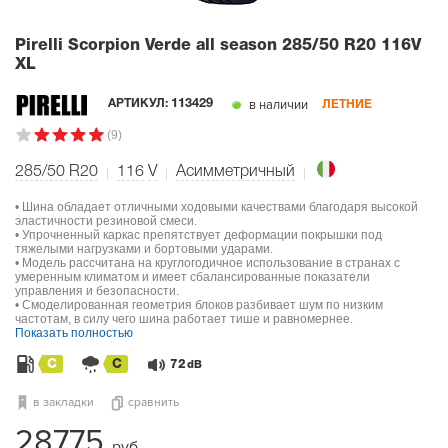
Pirelli Scorpion Verde all season
285/50 R20 116V
XL
в наличии
АРТИКУЛ:
113429
ЛЕТНИЕ
(9)
285/50 R20
116
V
Асимметричный
• Шина обладает отличными ходовыми качествами благодаря высокой
эластичности резиновой смеси.
• Упрочненный каркас препятствует деформации покрышки под
тяжелыми нагрузками и бортовыми ударами.
• Модель рассчитана на круглогодичное использование в странах с
умеренным климатом и имеет сбалансированные показатели
управления и безопасности.
• Смоделированная геометрия блоков разбивает шум по низким
частотам, в силу чего шина работает тише и равномернее.
Показать полностью
C
C
72
dB
в закладки
сравнить
28775
руб.