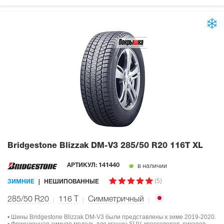
Bridgestone Blizzak DM-V3
285/50 R20 116T XL
в наличии
АРТИКУЛ:
141440
(5)
ЗИМНИЕ
НЕШИПОВАННЫЕ
285/50 R20
116
T
Симметричный
• Шины Bridgestone Blizzak DM-V3 были представлены к зиме 2019-2020.