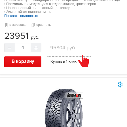
• Шины Ikon Tyres Autograph Ice 9 SUV предназначены для зимней езды.
• Премиальная модель для внедорожников, кроссоверов.
• Направленный шипованный протектор.
• Зимостойкая шинная смесь.
Показать полностью
в закладки
сравнить
23951
руб.
=
95804 руб.
4
В корзину
Купить в 1 клик