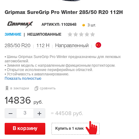
Gripmax SureGrip Pro Winter
285/50 R20 112H
3 шт.
АРТИКУЛ:
1102648
ЗИМНИЕ
НЕШИПОВАННЫЕ
285/50 R20
112
H
Направленный
• Шины Gripmax SureGrip Pro Winter предназначены для легковых
автомобилей.
• Зимняя модель с направленным фрикционным протектором.
• Открытое исполнение периферийных областей.
• Устойчивость к аквапланированию.
Показать полностью
в закладки
сравнить
14836
руб.
=
44508 руб.
3
В корзину
Купить в 1 клик