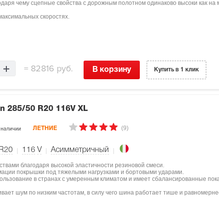
одаря чему сцепные свойства с дорожным полотном одинаково высоки как на м
максимальных скоростях.
=
82816 руб.
В корзину
Купить в 1 клик
on
285/50 R20 116V XL
(9)
 наличии
ЛЕТНИЕ
 R20
116
V
Асимметричный
ствами благодаря высокой эластичности резиновой смеси.
мации покрышки под тяжелыми нагрузками и бортовыми ударами.
пользование в странах с умеренным климатом и имеет сбалансированные пок
вает шум по низким частотам, в силу чего шина работает тише и равномерне