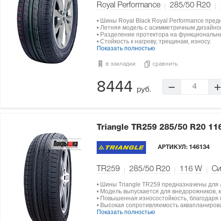
Royal Performance
285/50 R20
• Шины Royal Black Royal Performance пре
• Летняя модель с асимметричным дизайно
• Разделение протектора на функциональн
• Стойкость к нагреву, трещинам, износу.
Показать полностью
в закладки
сравнить
8444
4
руб.
Triangle TR259
285/50 R20 11
АРТИКУЛ:
146134
TR259
285/50 R20
116
W
Си
• Шины Triangle TR259 предназначены для ле
• Модель выпускается для внедорожников, 
• Повышенная износостойкость, благодаря
• Высокая сопротивляемость аквапланиров
Показать полностью