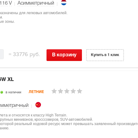
116
V
Асимметричный
дназначены для легковых автомобилей.
м.
ые зоны.
=
33776 руб.
В корзину
Купить в 1 клик
6W XL
в наличии
ЛЕТНИЕ
мметричный
та и относятся к классу High Terrain.
крупных минивэнов, кросссоверов, SUV-автомобилей.
 которой реальный ходовой ресурс может превышать заявленный производит
анию.