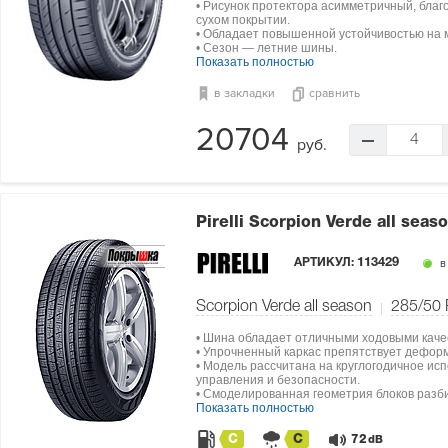
• Рисунок протектора асимметричный, благ
сухом покрытии.
• Обладает повышенной устойчивостью на 
• Сезон — летние шины.
Показать полностью
в закладки
сравнить
20704
4
руб.
Pirelli Scorpion Verde all seas
АРТИКУЛ:
113429
в
Scorpion Verde all season
285/50
• Шина обладает отличными ходовыми каче
• Упрочненный каркас препятствует дефор
• Модель рассчитана на круглогодичное ис
управления и безопасности.
• Смоделированная геометрия блоков разби
Показать полностью
C
C
72
dB