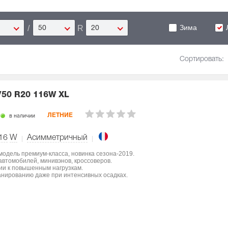
Зима
/
R
50
20
Сортировать:
/50 R20 116W XL
в наличии
ЛЕТНИЕ
16
W
Асимметричный
 модель премиум-класса, новинка сезона-2019.
втомобилей, минивэнов, кроссоверов.
ции к повышенным нагрузкам.
нированию даже при интенсивных осадках.