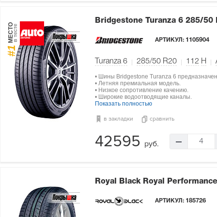
Bridgestone Turanza 6
285/50
МЕСТО
в тесте
АРТИКУЛ:
1105904
#1
Turanza 6
285/50 R20
112
H
• Шины Bridgestone Turanza 6 предназначе
• Летняя премиальная модель.
• Низкое сопротивление качению.
• Широкие водоотводящие каналы.
Показать полностью
в закладки
сравнить
42595
4
руб.
Royal Black Royal Performanc
АРТИКУЛ:
185726