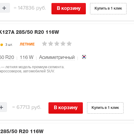
=
147836 руб.
В корзину
Купить в 1 клик
 K127A
285/50 R20 116W
3 шт.
ЛЕТНИЕ
50 R20
116
W
Асимметричный
A — летняя модель премиум-сегмента.
 кроссоверов, автомобилей SUV.
=
67713 руб.
В корзину
Купить в 1 клик
7
285/50 R20 116W