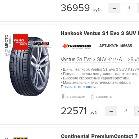
36959
4
руб.
Hankook Ventus S1 Evo 3 SUV
МЕСТО
в тесте
АРТИКУЛ:
145685
#2
Ventus S1 Evo 3 SUV K127A
285/
• Шины Hankook Ventus S1 Evo 3 SUV K127
• Предназначены для джипов, паркетников,
• Высокие скоростные характеристики.
• Максимальный акустический комфорт.
Показать полностью
в закладки
сравнить
22571
3
руб.
Continental PremiumContact 