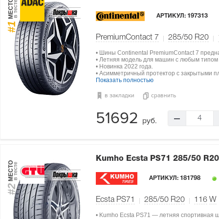
МЕСТО
в тесте
АРТИКУЛ:
197313
#1
PremiumContact 7
285/50 R20
• Шины Continental PremiumContact 7 пред
• Летняя модель для машин с любым типом
• Новинка 2022 года.
• Асимметричный протектор с закрытыми п
Показать полностью
в закладки
сравнить
51692
4
руб.
Kumho Ecsta PS71
285/50 R2
МЕСТО
в тесте
АРТИКУЛ:
181798
#2
Ecsta PS71
285/50 R20
116
W
• Kumho Ecsta PS71 — летняя спортивная 