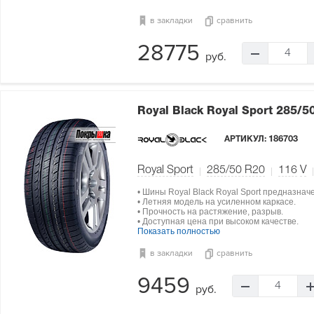
в закладки
сравнить
28775
4
руб.
Royal Black Royal Sport
285/5
АРТИКУЛ:
186703
Royal Sport
285/50 R20
116
V
• Шины Royal Black Royal Sport предназнач
• Летняя модель на усиленном каркасе.
• Прочность на растяжение, разрыв.
• Доступная цена при высоком качестве.
Показать полностью
в закладки
сравнить
9459
4
руб.