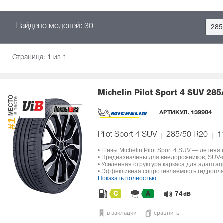
Найдено моделей: 30
285
Страница:
1
из 1
Michelin Pilot Sport 4 SUV
285
МЕСТО
в тесте
АРТИКУЛ:
139984
#1
Pilot Sport 4 SUV
285/50 R20
1
• Шины Michelin Pilot Sport 4 SUV — летняя
• Предназначены для внедорожников, SUV-а
• Усиленная структура каркаса для адапта
• Эффективная сопротивляемость гидропла
Показать полностью
C
A
74
dB
в закладки
сравнить