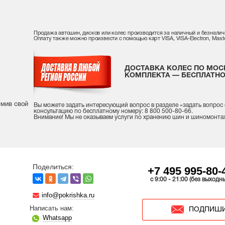
Продажа автошин, дисков или колес производится за наличный и безналич
Оплату также можно произвести с помощью карт VISA, VISA-Electron, Maste
ДОСТАВКА КОЛЕС ПО МОС
КОМПЛЕКТА — БЕСПЛАТНО
рмив свой
Вы можете задать интересующий вопрос
в разделе «
задать вопрос
консультацию
по бесплатному номеру: 8 800 500-80-66.
Внимание! Мы не оказываем услуги по хранению шин и шиномонта
Поделиться:
+7 495 995-80-
c 9:00 - 21:00 (без выходн
info@pokrishka.ru
Написать нам:
ПОДПИШИ
Whatsapp