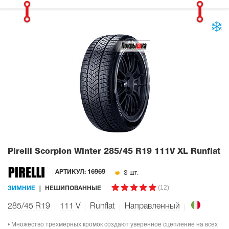
Pirelli Scorpion Winter
285/45 R19 111V XL Runflat
8 шт.
АРТИКУЛ:
16969
(12)
ЗИМНИЕ
НЕШИПОВАННЫЕ
285/45 R19
111
V
Runflat
Направленный
• Множество трехмерных кромок создают уверенное сцепление на всех