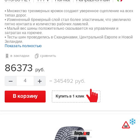
315/35 R21
111
V
Runflat
Направленный
• Множество трехмерных кромок создают уверенное сцепление на всех
типах дорог.
• Измененный брекерный слой стал более эластичным, что увеличило
пятно контакта и количество рабочих ламелей.
• Малый вес шины положительно сказывается на управлении и
затратах на горючее.
• Тесты шин проводились в Скандинавии, Центральной Европе и Новой
Зеландии.
Показать полностью
в закладки
сравнить
86373
руб.
=
345492 руб.
4
В корзину
Купить в 1 клик