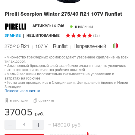
Pirelli Scorpion Winter
275/40 R21 107V Runflat
в наличии
АРТИКУЛ:
141746
(12)
ЗИМНИЕ
НЕШИПОВАННЫЕ
275/40 R21
107
V
Runflat
Направленный
• Множество трехмерных кромок создают уверенное сцепление на всех
типах дорог.
• Измененный брекерный слой стал более эластичным, что увеличило
пятно контакта и количество рабочих ламелей.
• Малый вес шины положительно сказывается на управлении и
затратах на горючее.
• Тесты шин проводились в Скандинавии, Центральной Европе и Новой
Зеландии.
Показать полностью
в закладки
сравнить
37005
руб.
=
148020 руб.
4