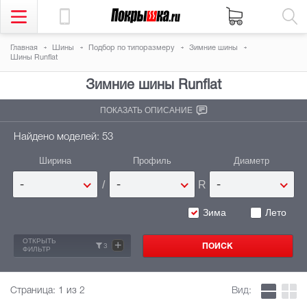
Главная
Шины
Подбор по типоразмеру
Зимние шины
Шины Runflat
Зимние шины
Runflat
ПОКАЗАТЬ ОПИСАНИЕ
Найдено моделей: 53
Ширина
Профиль
Диаметр
/
R
-
-
-
Зима
Лето
ОТКРЫТЬ
+
3
ФИЛЬТР
Страница:
1
из 2
Вид: