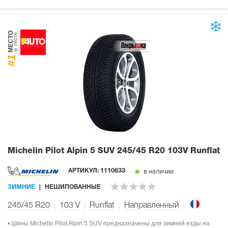
МЕСТО
в тесте
#1
Michelin Pilot Alpin 5 SUV
245/45 R20 103V Runflat
в наличии
АРТИКУЛ:
1110633
ЗИМНИЕ
НЕШИПОВАННЫЕ
245/45 R20
103
V
Runflat
Направленный
• Шины Michelin Pilot Alpin 5 SUV предназначены для зимней езды на