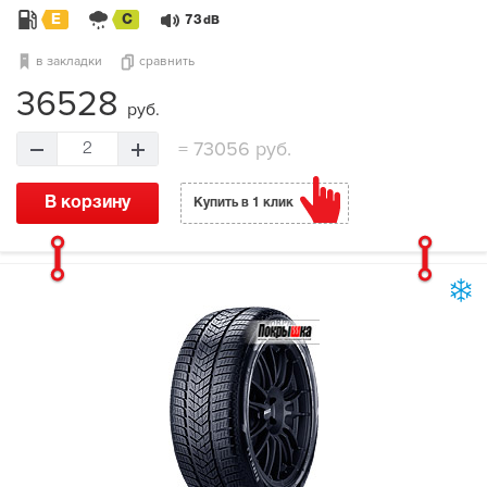
E
C
73
dB
в закладки
сравнить
36528
руб.
=
73056 руб.
2
В корзину
Купить в 1 клик