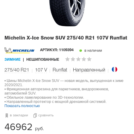
Michelin X-Ice Snow SUV
275/40 R21 107V Runflat
в наличии
АРТИКУЛ:
1109394
ЗИМНИЕ
НЕШИПОВАННЫЕ
275/40 R21
107
V
Runflat
Направленный
• Шины Michelin X-Ice Snow SUV — новая модель, выпущенная к зиме
2020/2021.
• Фрикционная авторезина для паркетников, внедорожников,
автомобилей SUV.
• Обильное ламелирование по 3D-технологии.
• Направленный протектор с мощной дренажной системой.
Показать полностью
в закладки
сравнить
46962
руб.