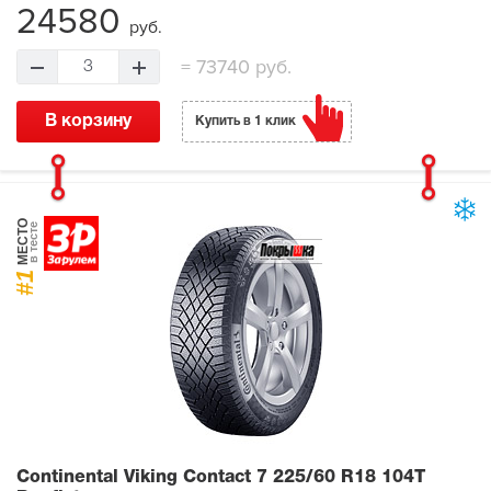
24580
руб.
=
73740 руб.
3
В корзину
Купить в 1 клик
МЕСТО
в тесте
#1
Continental Viking Contact 7
225/60 R18 104T