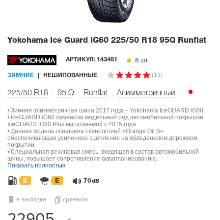
Yokohama Ice Guard IG60
225/50 R18 95Q Runflat
8 шт.
АРТИКУЛ:
143461
(13)
ЗИМНИЕ
НЕШИПОВАННЫЕ
225/50 R18
95
Q
Runflat
Асимметричный
• Зимняя асимметричная шина 2017 года – Yokohama IceGUARD iG60.
• IceGUARD iG60 заменили модельный ряд автомобильной покрышки
IceGUARD iG50 Plus выпускаемой с 2015 года.
• Данная модель оснащена технологией «Orange Oil S»
обеспечивающая усиленное сцепление на обледенелом дорожном
покрытии.
• Специальная резиновая смесь, входящая в состав автомобильной
шины, повышает сопротивление аквапланированию.
Показать полностью
E
E
70
dB
в закладки
сравнить
22905