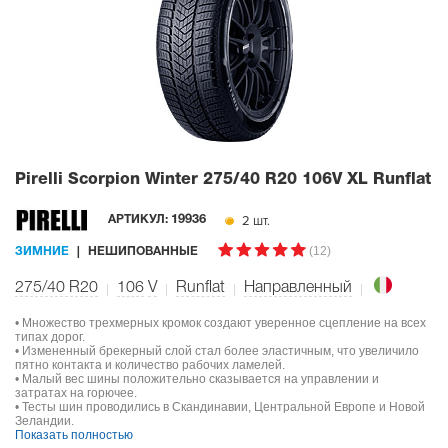
Pirelli Scorpion Winter
275/40 R20 106V XL Runflat
2 шт.
АРТИКУЛ:
19936
(12)
ЗИМНИЕ
НЕШИПОВАННЫЕ
275/40 R20
106
V
Runflat
Направленный
• Множество трехмерных кромок создают уверенное сцепление на всех
типах дорог.
• Измененный брекерный слой стал более эластичным, что увеличило
пятно контакта и количество рабочих ламелей.
• Малый вес шины положительно сказывается на управлении и
затратах на горючее.
• Тесты шин проводились в Скандинавии, Центральной Европе и Новой
Зеландии.
Показать полностью