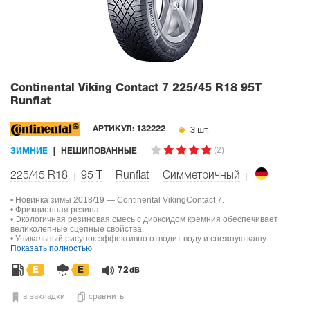
Continental Viking Contact 7
225/45 R18 95T
Runflat
3 шт.
АРТИКУЛ:
132222
(2)
ЗИМНИЕ
НЕШИПОВАННЫЕ
225/45 R18
95
T
Runflat
Симметричный
• Новинка зимы 2018/19 — Continental VikingContact 7.
• Фрикционная резина.
• Экологичная резиновая смесь с диоксидом кремния обеспечивает
великолепные сцепные свойства.
• Уникальный рисунок эффективно отводит воду и снежную кашу.
Показать полностью
E
E
72
dB
в закладки
сравнить