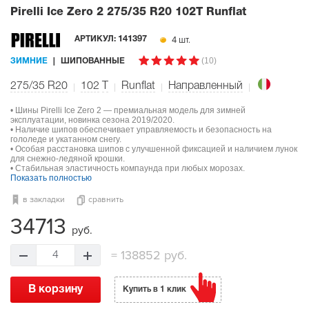
Pirelli Ice Zero 2
275/35 R20 102T Runflat
4 шт.
АРТИКУЛ:
141397
(10)
ЗИМНИЕ
ШИПОВАННЫЕ
275/35 R20
102
T
Runflat
Направленный
• Шины Pirelli Ice Zero 2 — премиальная модель для зимней
эксплуатации, новинка сезона 2019/2020.
• Наличие шипов обеспечивает управляемость и безопасность на
гололеде и укатанном снегу.
• Особая расстановка шипов с улучшенной фиксацией и наличием лунок
для снежно-ледяной крошки.
• Стабильная эластичность компаунда при любых морозах.
Показать полностью
в закладки
сравнить
34713
руб.
=
138852 руб.
4
В корзину
Купить в 1 клик