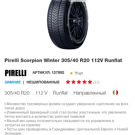
Pirelli Scorpion Winter
305/40 R20 112V Runflat
11 шт.
АРТИКУЛ:
137892
(12)
ЗИМНИЕ
НЕШИПОВАННЫЕ
305/40 R20
112
V
Runflat
Направленный
• Множество трехмерных кромок создают уверенное сцепление на всех
типах дорог.
• Измененный брекерный слой стал более эластичным, что увеличило
пятно контакта и количество рабочих ламелей.
• Малый вес шины положительно сказывается на управлении и
затратах на горючее.
• Тесты шин проводились в Скандинавии, Центральной Европе и Новой
Зеландии.