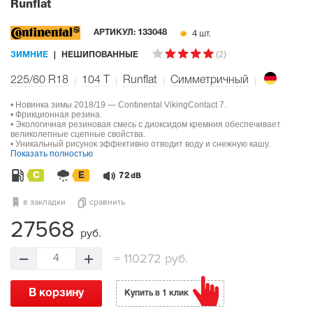
Runflat
4 шт.
АРТИКУЛ:
133048
(2)
ЗИМНИЕ
НЕШИПОВАННЫЕ
225/60 R18
104
T
Runflat
Симметричный
• Новинка зимы 2018/19 — Continental VikingContact 7.
• Фрикционная резина.
• Экологичная резиновая смесь с диоксидом кремния обеспечивает
великолепные сцепные свойства.
• Уникальный рисунок эффективно отводит воду и снежную кашу.
Показать полностью
C
E
72
dB
в закладки
сравнить
27568
руб.
=
110272 руб.
4
В корзину
Купить в 1 клик