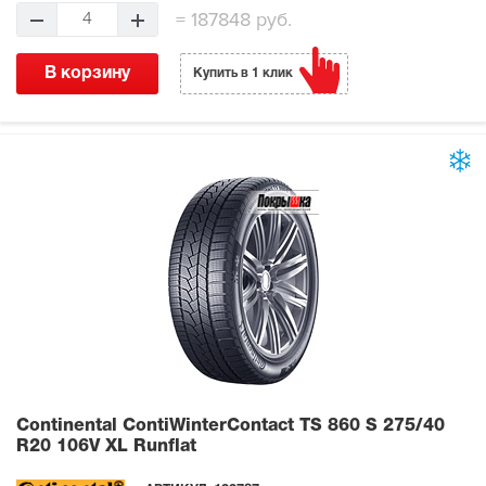
=
187848 руб.
4
В корзину
Купить в 1 клик
Continental ContiWinterContact TS 860 S
275/40
R20 106V XL Runflat