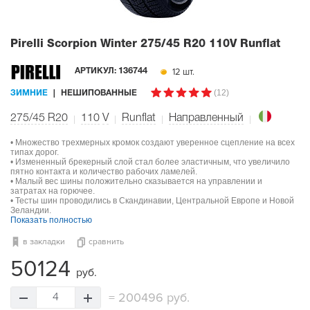
Pirelli Scorpion Winter
275/45 R20 110V Runflat
12 шт.
АРТИКУЛ:
136744
(12)
ЗИМНИЕ
НЕШИПОВАННЫЕ
275/45 R20
110
V
Runflat
Направленный
• Множество трехмерных кромок создают уверенное сцепление на всех
типах дорог.
• Измененный брекерный слой стал более эластичным, что увеличило
пятно контакта и количество рабочих ламелей.
• Малый вес шины положительно сказывается на управлении и
затратах на горючее.
• Тесты шин проводились в Скандинавии, Центральной Европе и Новой
Зеландии.
Показать полностью
в закладки
сравнить
50124
руб.
=
200496 руб.
4