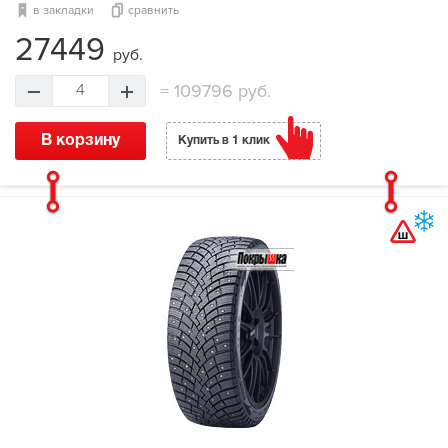
в закладки
сравнить
27449
руб.
=
109796 руб.
4
В корзину
Купить в 1 клик