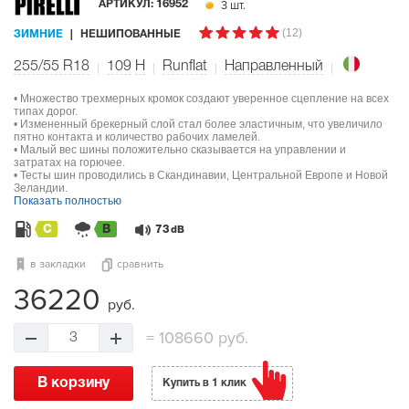
3 шт.
АРТИКУЛ:
16952
(12)
ЗИМНИЕ
НЕШИПОВАННЫЕ
255/55 R18
109
H
Runflat
Направленный
• Множество трехмерных кромок создают уверенное сцепление на всех
типах дорог.
• Измененный брекерный слой стал более эластичным, что увеличило
пятно контакта и количество рабочих ламелей.
• Малый вес шины положительно сказывается на управлении и
затратах на горючее.
• Тесты шин проводились в Скандинавии, Центральной Европе и Новой
Зеландии.
Показать полностью
C
B
73
dB
в закладки
сравнить
36220
руб.
=
108660 руб.
3
В корзину
Купить в 1 клик