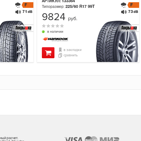
АРТИКУЛ:
133364
F
F
Типоразмер:
225/60 R17
99T
71
73
dB
dB
9824
руб.
в наличии
в закладки
сравнить
ный расчет.