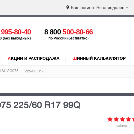
Ваш регион:
Не определен
5
995-80-40
8 800
500-80-66
:00 (без выходных)
по России (бесплатно)
АКЦИИ И РАСПРОДАЖА
ШИННЫЙ КАЛЬКУЛЯТОР
rd SUV G075
225/60 R17
075
225/60 R17 99Q
рейтинг