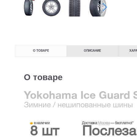
О ТОВАРЕ
ОПИСАНИЕ
ХАР
О товаре
Yokohama Ice Guard 
Зимние
/ нешипованные шины
в наличии
Доставка:
Москва
—
бесплатно!
*
8 шт
Послеза