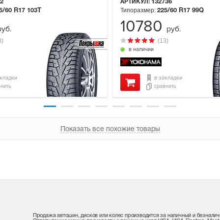
2
АРТИКУЛ:
132736
Типоразмер:
5/60 R17
103T
225/60 R17
99Q
10780
руб.
руб.
3)
(13)
в наличии
акладки
в закладки
внить
сравнить
Показать все похожие товары
Продажа автошин, дисков или колес производится за наличный и безналич