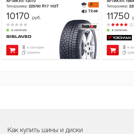
АРТИКУЛ:
12070
АРТИКУЛ:
1864
F
Типоразмер:
Типоразмер:
225/60 R17
103T
22
72
dB
10170
11750
руб.
(1
в наличии
в наличии
в закладки
в з
сравнить
сра
Как купить шины и диски