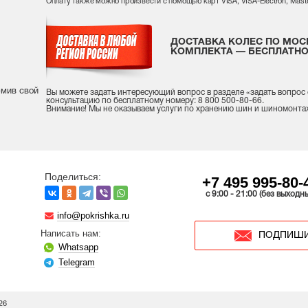
Оплату также можно произвести с помощью карт VISA, VISA-Electron, Maste
ДОСТАВКА КОЛЕС ПО МОС
КОМПЛЕКТА — БЕСПЛАТНО
рмив свой
Вы можете задать интересующий вопрос
в разделе «
задать вопрос
консультацию
по бесплатному номеру: 8 800 500-80-66.
Внимание! Мы не оказываем услуги по хранению шин и шиномонта
Поделиться:
+7 495 995-80-
c 9:00 - 21:00 (без выходн
info@pokrishka.ru
Написать нам:
ПОДПИШИ
Whatsapp
Telegram
26