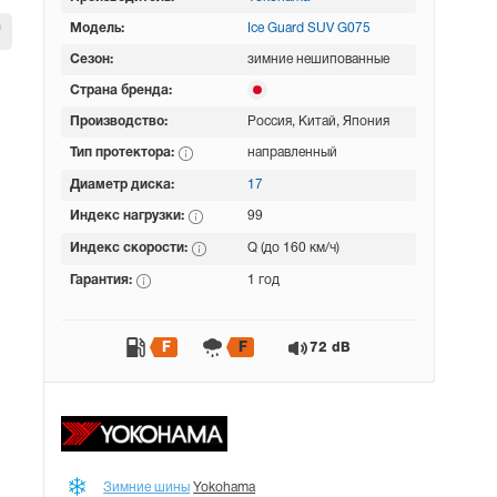
Модель:
Ice Guard SUV G075
Сезон:
зимние нешипованные
Страна бренда:
Производство:
Россия, Китай, Япония
Тип протектора:
направленный
Диаметр диска:
17
Индекс нагрузки:
99
Индекс скорости:
Q (до 160 км/ч)
Гарантия:
1 год
F
F
72 dB
Зимние шины
Yokohama