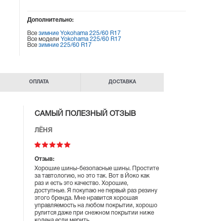
Дополнительно:
Все
зимние Yokohama 225/60 R17
Все модели
Yokohama 225/60 R17
Все
зимние 225/60 R17
ОПЛАТА
ДОСТАВКА
САМЫЙ ПОЛЕЗНЫЙ ОТЗЫВ
ЛЁНЯ
Отзыв:
Хорошие шины-безопасные шины. Простите
за тавтологию, но это так. Вот в Йоко как
раз и есть это качество. Хорошие,
доступные. Я покупаю не первый раз резину
этого бренда. Мне нравится хорошая
управляемость на любом покрытии, хорошо
рулится даже при снежном покрытии ниже
колена если мерить.