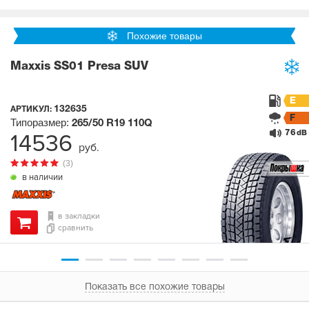
Похожие товары
Maxxis SS01 Presa SUV
E
132635
АРТИКУЛ:
F
Типоразмер:
265/50 R19
110Q
76
14536
dB
руб.
(3)
в наличии
в закладки
сравнить
Показать все похожие товары