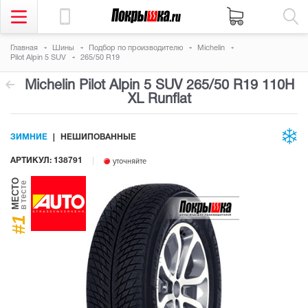
Главная
Шины
Подбор по производителю
Michelin
Pilot Alpin 5 SUV
265/50 R19
Michelin Pilot Alpin 5 SUV
265/50 R19 110H
XL Runflat
ЗИМНИЕ
НЕШИПОВАННЫЕ
АРТИКУЛ: 138791
уточняйте
МЕСТО
в тесте
#1