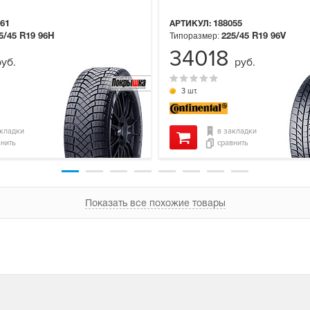
61
АРТИКУЛ:
188055
Типоразмер:
5/45 R19
96H
225/45 R19
96V
34018
руб.
руб.
3 шт.
акладки
в закладки
внить
сравнить
Показать все похожие товары