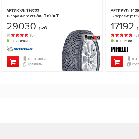
АРТИКУЛ:
136303
АРТИКУЛ:
1435
Типоразмер:
Типоразмер:
225/45 R19
96T
22
29030
17192
руб.
(6)
(7)
в наличии
в наличии
в закладки
в з
сравнить
сра