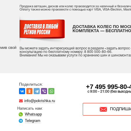
Продажа автошин, дисков или колес производится за наличный и безналич
Оплату также можно произвести с помощью карт VISA, VISA-Electron, Maste
ДОСТАВКА КОЛЕС ПО МОС
КОМПЛЕКТА — БЕСПЛАТНО
рмив свой
Вы можете задать интересующий вопрос
в разделе «
задать вопрос
консультацию
по бесплатному номеру: 8 800 500-80-66.
Внимание! Мы не оказываем услуги по хранению шин и шиномонта
Поделиться:
+7 495 995-80-
c 9:00 - 21:00 (без выходн
info@pokrishka.ru
Написать нам:
ПОДПИШИ
Whatsapp
Telegram