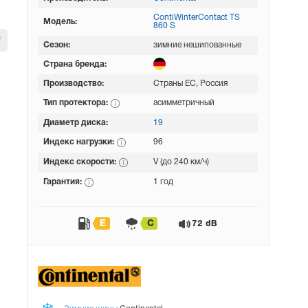
ContiWinterContact TS
Модель:
860 S
Сезон:
зимние нешипованные
Страна бренда:
Производство:
Страны ЕС, Россия
Тип протектора:
асимметричный
Диаметр диска:
19
Индекс нагрузки:
96
Индекс скорости:
V (до 240 км/ч)
Гарантия:
1 год
E
C
72 dB