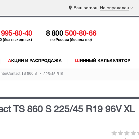
Ваш регион:
Не определен
5
995-80-40
8 800
500-80-66
:00 (без выходных)
по России (бесплатно)
АКЦИИ И РАСПРОДАЖА
ШИННЫЙ КАЛЬКУЛЯТОР
nterContact TS 860 S
225/45 R19
act TS 860 S
225/45 R19 96V
XL