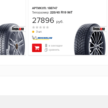
АРТИКУЛ:
188747
Типоразмер:
225/45 R19
96T
27896
руб.
3 шт.
в закладки
сравнить