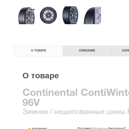
О ТОВАРЕ
ОПИСАНИЕ
ХАР
О товаре
Continental ContiWint
96V
Зимние
/ нешипованные шины
R
в наличии
Доставка:
Москва
—
бесплатно!
*