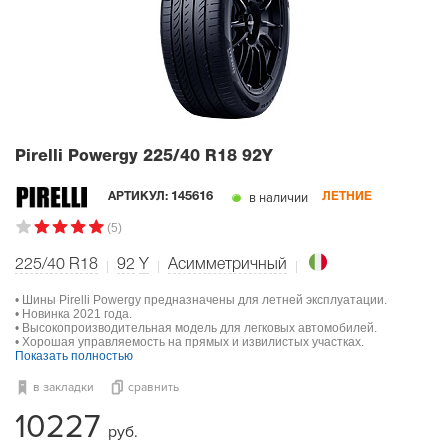
Pirelli Powergy
225/40 R18 92Y
в наличии
АРТИКУЛ:
145616
ЛЕТНИЕ
(5)
225/40 R18
92
Y
Асимметричный
• Шины Pirelli Powergy предназначены для летней эксплуатации.
• Новинка 2021 года.
• Высокопроизводительная модель для легковых автомобилей.
• Хорошая управляемость на прямых и извилистых участках.
Показать полностью
в закладки
сравнить
10227
руб.