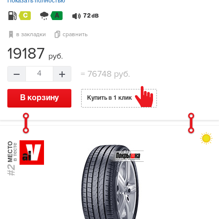
Показать полностью
C
A
72
dB
в закладки
сравнить
19187
руб.
=
76748 руб.
4
В корзину
Купить в 1 клик
МЕСТО
в тесте
#2