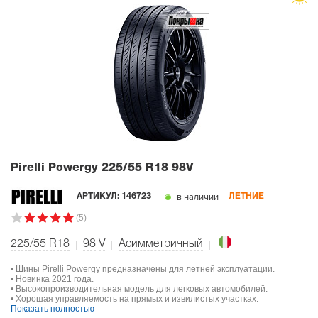
Pirelli Powergy
225/55 R18 98V
в наличии
АРТИКУЛ:
146723
ЛЕТНИЕ
(5)
225/55 R18
98
V
Асимметричный
• Шины Pirelli Powergy предназначены для летней эксплуатации.
• Новинка 2021 года.
• Высокопроизводительная модель для легковых автомобилей.
• Хорошая управляемость на прямых и извилистых участках.
Показать полностью