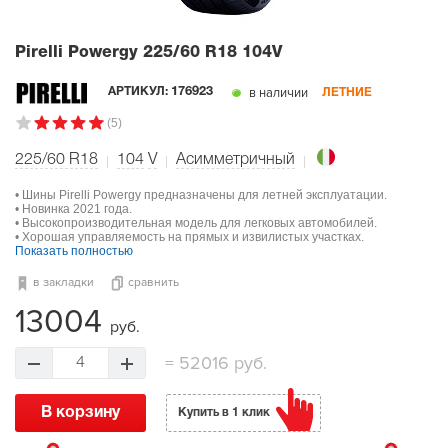
Pirelli Powergy
225/60 R18 104V
в наличии
АРТИКУЛ:
176923
ЛЕТНИЕ
(5)
225/60 R18
104
V
Асимметричный
• Шины Pirelli Powergy предназначены для летней эксплуатации.
• Новинка 2021 года.
• Высокопроизводительная модель для легковых автомобилей.
• Хорошая управляемость на прямых и извилистых участках.
Показать полностью
в закладки
сравнить
13004
руб.
=
52016 руб.
4
В корзину
Купить в 1 клик