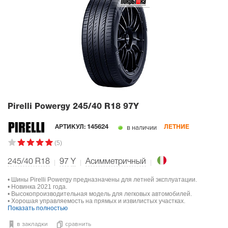
Pirelli Powergy
245/40 R18 97Y
в наличии
АРТИКУЛ:
145624
ЛЕТНИЕ
(5)
245/40 R18
97
Y
Асимметричный
• Шины Pirelli Powergy предназначены для летней эксплуатации.
• Новинка 2021 года.
• Высокопроизводительная модель для легковых автомобилей.
• Хорошая управляемость на прямых и извилистых участках.
Показать полностью
в закладки
сравнить