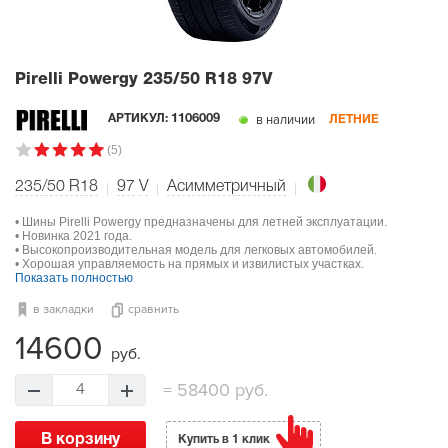
Pirelli Powergy
235/50 R18 97V
в наличии
АРТИКУЛ:
1106009
ЛЕТНИЕ
(5)
235/50 R18
97
V
Асимметричный
• Шины Pirelli Powergy предназначены для летней эксплуатации.
• Новинка 2021 года.
• Высокопроизводительная модель для легковых автомобилей.
• Хорошая управляемость на прямых и извилистых участках.
Показать полностью
в закладки
сравнить
14600
руб.
=
58400 руб.
4
В корзину
Купить в 1 клик