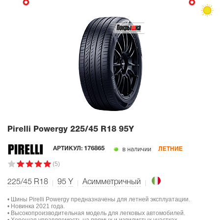
Pirelli Powergy
225/45 R18 95Y
в наличии
АРТИКУЛ:
176865
ЛЕТНИЕ
(5)
225/45 R18
95
Y
Асимметричный
• Шины Pirelli Powergy предназначены для летней эксплуатации.
• Новинка 2021 года.
• Высокопроизводительная модель для легковых автомобилей.
• Хорошая управляемость на прямых и извилистых участках.