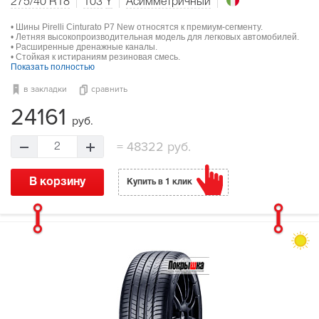
275/40 R18
103
Y
Асимметричный
• Шины Pirelli Cinturato P7 New относятся к премиум-сегменту.
• Летняя высокопроизводительная модель для легковых автомобилей.
• Расширенные дренажные каналы.
• Стойкая к истираниям резиновая смесь.
Показать полностью
в закладки
сравнить
24161
руб.
=
48322 руб.
2
В корзину
Купить в 1 клик