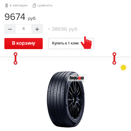
в закладки
сравнить
9674
руб.
=
38696 руб.
4
В корзину
Купить в 1 клик