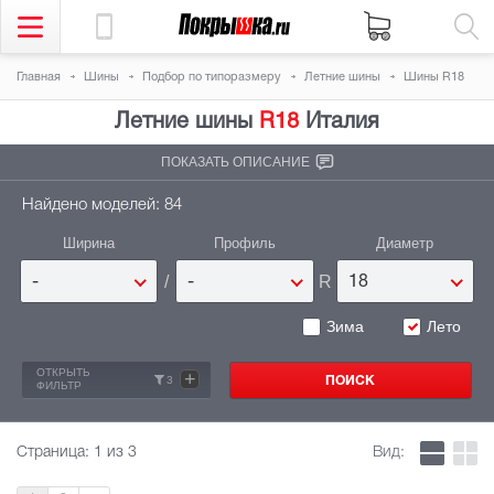
Главная
Шины
Подбор по типоразмеру
Летние шины
Шины R18
Летние шины
R18
Италия
ПОКАЗАТЬ ОПИСАНИЕ
Найдено моделей: 84
Ширина
Профиль
Диаметр
/
R
-
-
18
Зима
Лето
ОТКРЫТЬ
+
3
ФИЛЬТР
Страница:
1
из 3
Вид: