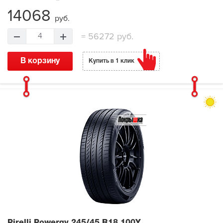
14068
руб.
=
56272 руб.
4
В корзину
Купить в 1 клик
Pirelli Powergy
245/45 R18 100Y