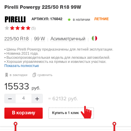
Pirelli Powergy
225/50 R18 99W
в наличии
АРТИКУЛ:
176842
ЛЕТНИЕ
(5)
225/50 R18
99
W
Асимметричный
• Шины Pirelli Powergy предназначены для летней эксплуатации.
• Новинка 2021 года.
• Высокопроизводительная модель для легковых автомобилей.
• Хорошая управляемость на прямых и извилистых участках.
Показать полностью
в закладки
сравнить
15533
руб.
=
62132 руб.
4
В корзину
Купить в 1 клик