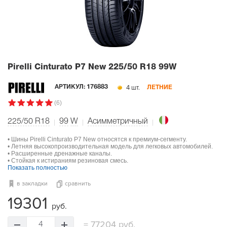
Pirelli Cinturato P7 New
225/50 R18 99W
4 шт.
АРТИКУЛ:
176883
ЛЕТНИЕ
(6)
225/50 R18
99
W
Асимметричный
• Шины Pirelli Cinturato P7 New относятся к премиум-сегменту.
• Летняя высокопроизводительная модель для легковых автомобилей.
• Расширенные дренажные каналы.
• Стойкая к истираниям резиновая смесь.
Показать полностью
в закладки
сравнить
19301
руб.
=
77204 руб.
4