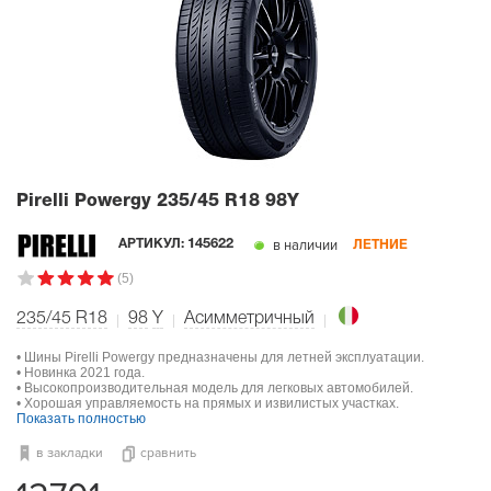
Pirelli Powergy
235/45 R18 98Y
в наличии
АРТИКУЛ:
145622
ЛЕТНИЕ
(5)
235/45 R18
98
Y
Асимметричный
• Шины Pirelli Powergy предназначены для летней эксплуатации.
• Новинка 2021 года.
• Высокопроизводительная модель для легковых автомобилей.
• Хорошая управляемость на прямых и извилистых участках.
Показать полностью
в закладки
сравнить