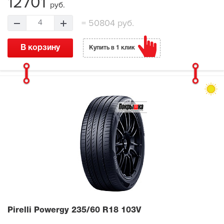
12701
руб.
=
50804 руб.
4
В корзину
Купить в 1 клик
Pirelli Powergy
235/60 R18 103V