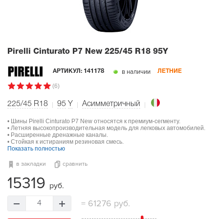
Pirelli Cinturato P7 New
225/45 R18 95Y
в наличии
АРТИКУЛ:
141178
ЛЕТНИЕ
(6)
225/45 R18
95
Y
Асимметричный
• Шины Pirelli Cinturato P7 New относятся к премиум-сегменту.
• Летняя высокопроизводительная модель для легковых автомобилей.
• Расширенные дренажные каналы.
• Стойкая к истираниям резиновая смесь.
Показать полностью
в закладки
сравнить
15319
руб.
=
61276 руб.
4