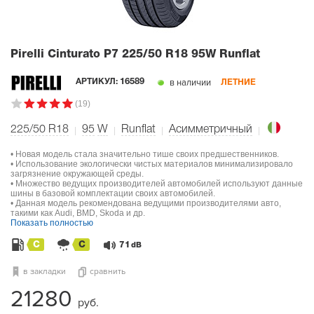
Pirelli Cinturato P7
225/50 R18 95W Runflat
в наличии
АРТИКУЛ:
16589
ЛЕТНИЕ
(19)
225/50 R18
95
W
Runflat
Асимметричный
• Новая модель стала значительно тише своих предшественников.
• Использование экологически чистых материалов минимализировало
загрязнение окружающей среды.
• Множество ведущих производителей автомобилей используют данные
шины в базовой комплектации своих автомобилей.
• Данная модель рекомендована ведущими производителями авто,
такими как Audi, BMD, Skoda и др.
Показать полностью
C
C
71
dB
в закладки
сравнить
21280
руб.