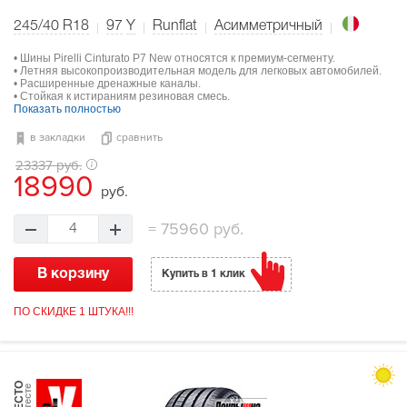
245/40 R18
97
Y
Runflat
Асимметричный
• Шины Pirelli Cinturato P7 New относятся к премиум-сегменту.
• Летняя высокопроизводительная модель для легковых автомобилей.
• Расширенные дренажные каналы.
• Стойкая к истираниям резиновая смесь.
Показать полностью
в закладки
сравнить
23337 руб.
18990
руб.
=
75960 руб.
4
В корзину
Купить в 1 клик
ПО СКИДКЕ 1 ШТУКА!!!
МЕСТО
в тесте