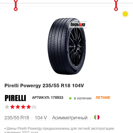
Pirelli Powergy
235/55 R18 104V
в наличии
АРТИКУЛ:
178933
ЛЕТНИЕ
(5)
235/55 R18
104
V
Асимметричный
• Шины Pirelli Powergy предназначены для летней эксплуатации.
• Новинка 2021 года.