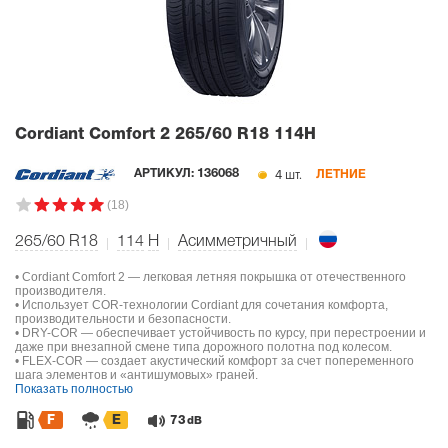
Cordiant Comfort 2
265/60 R18 114H
4 шт.
АРТИКУЛ:
136068
ЛЕТНИЕ
(18)
265/60 R18
114
H
Асимметричный
• Cordiant Comfort 2 — легковая летняя покрышка от отечественного
производителя.
• Использует COR-технологии Cordiant для сочетания комфорта,
производительности и безопасности.
• DRY-COR — обеспечивает устойчивость по курсу, при перестроении и
даже при внезапной смене типа дорожного полотна под колесом.
• FLEX-COR — создает акустический комфорт за счет попеременного
шага элементов и «антишумовых» граней.
Показать полностью
F
E
73
dB