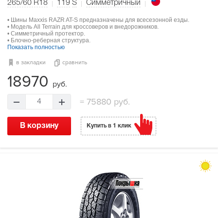
265/60 R18
119
S
Симметричный
• Шины Maxxis RAZR AT-S предназначены для всесезонной езды.
• Модель All Terrain для кроссоверов и внедорожников.
• Симметричный протектор.
• Блочно-реберная структура.
Показать полностью
в закладки
сравнить
18970
руб.
=
75880 руб.
4
В корзину
Купить в 1 клик