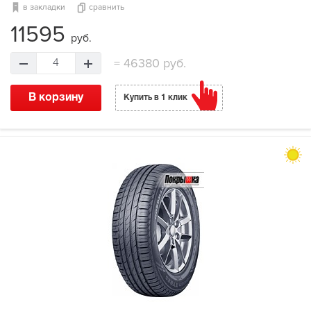
в закладки
сравнить
11595
руб.
=
46380 руб.
4
В корзину
Купить в 1 клик