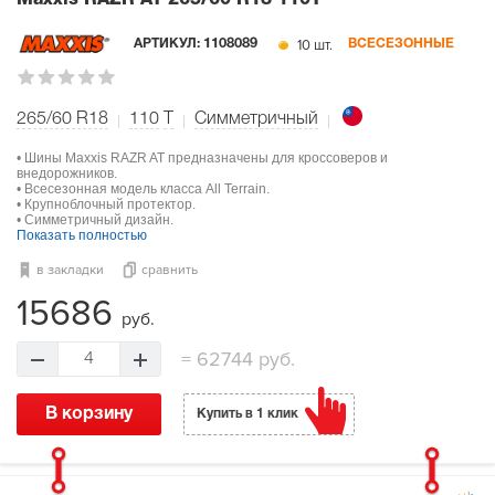
Maxxis RAZR AT
265/60 R18 110T
10 шт.
АРТИКУЛ:
1108089
ВСЕСЕЗОННЫЕ
265/60 R18
110
T
Симметричный
• Шины Maxxis RAZR AT предназначены для кроссоверов и
внедорожников.
• Всесезонная модель класса All Terrain.
• Крупноблочный протектор.
• Симметричный дизайн.
Показать полностью
в закладки
сравнить
15686
руб.
=
62744 руб.
4
В корзину
Купить в 1 клик