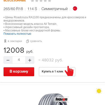
ВСЕСЕЗОННЫЕ
265/60 R18
114
S
Симметричный
• Шины Roadcruza RA1100 предназначены для кроссоверов и
внедорожников.
• Всесезонная модель класса All Terrain.
• Агрессивный дизайн протектора.
• Массивные блоки нестандартной формы.
Показать полностью
в закладки
сравнить
12008
руб.
=
48032 руб.
4
В корзину
Купить в 1 клик