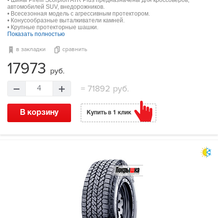
• Шины Pirelli Scorpion ATR Plus предназначены для кроссоверов,
автомобилей SUV, внедорожников.
• Всесезонная модель с агрессивным протектором.
• Конусообразные выталкиватели камней.
• Крупные протекторные шашки.
Показать полностью
в закладки
сравнить
17973
руб.
=
71892 руб.
4
В корзину
Купить в 1 клик