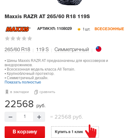
Maxxis RAZR AT
265/60 R18 119S
1 шт.
АРТИКУЛ:
1108029
ВСЕСЕЗОННЫЕ
265/60 R18
119
S
Симметричный
• Шины Maxxis RAZR AT предназначены для кроссоверов и
внедорожников.
• Всесезонная модель класса All Terrain.
• Крупноблочный протектор.
• Симметричный дизайн.
Показать полностью
в закладки
сравнить
22568
руб.
=
22568 руб.
1
В корзину
Купить в 1 клик