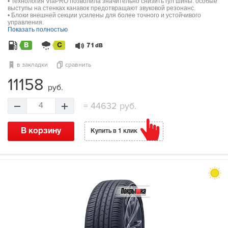
• Технология ViaPRO позволила значительно снизить гул шины: особые
выступы на стенках канавок предотвращают звуковой резонанс.
• Блоки внешней секции усилены для более точного и устойчивого
управления.
Показать полностью
B
C
71
dB
в закладки
сравнить
11158
руб.
=
44632 руб.
4
В корзину
Купить в 1 клик