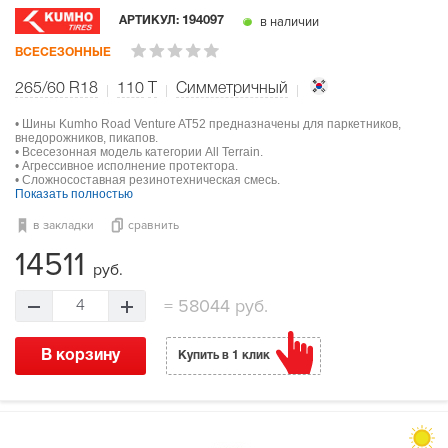
в наличии
АРТИКУЛ:
194097
ВСЕСЕЗОННЫЕ
265/60 R18
110
T
Симметричный
• Шины Kumho Road Venture AT52 предназначены для паркетников,
внедорожников, пикапов.
• Всесезонная модель категории All Terrain.
• Агрессивное исполнение протектора.
• Сложносоставная резинотехническая смесь.
Показать полностью
в закладки
сравнить
14511
руб.
=
58044 руб.
4
В корзину
Купить в 1 клик