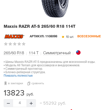
Maxxis RAZR AT-S
265/60 R18 114T
10 шт.
АРТИКУЛ:
1108098
ВСЕСЕЗОННЫЕ
265/60 R18
114
T
Симметричный
• Шины Maxxis RAZR AT-S предназначены для всесезонной езды.
• Модель All Terrain для кроссоверов и внедорожников.
• Симметричный протектор.
• Блочно-реберная структура.
Показать полностью
в закладки
сравнить
13823
руб.
=
55292 руб.
4