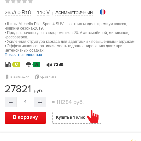
265/60 R18
110
V
Асимметричный
• Шины Michelin Pilot Sport 4 SUV — летняя модель премиум-класса,
новинка сезона-2019.
• Предназначены для внедорожников, SUV-автомобилей, минивэнов,
кроссоверов.
• Усиленная структура каркаса для адаптации к повышенным нагрузкам.
• Эффективная сопротивляемость гидропланированию даже при
интенсивных осадках.
Показать полностью
C
A
72
dB
в закладки
сравнить
27821
руб.
=
111284 руб.
4
В корзину
Купить в 1 клик