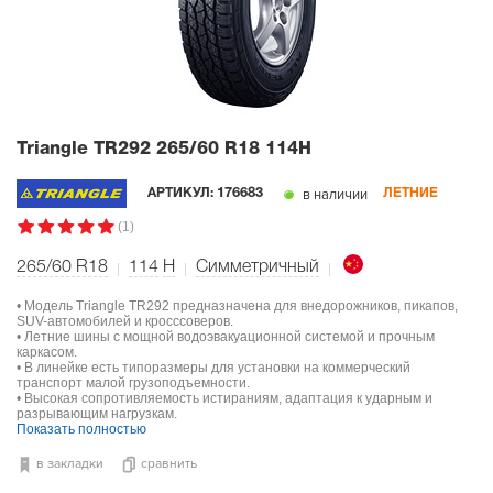
Triangle TR292
265/60 R18 114H
в наличии
АРТИКУЛ:
176683
ЛЕТНИЕ
(1)
265/60 R18
114
H
Симметричный
• Модель Triangle TR292 предназначена для внедорожников, пикапов,
SUV-автомобилей и кросссоверов.
• Летние шины с мощной водоэвакуационной системой и прочным
каркасом.
• В линейке есть типоразмеры для установки на коммерческий
транспорт малой грузоподъемности.
• Высокая сопротивляемость истираниям, адаптация к ударным и
разрывающим нагрузкам.
Показать полностью
в закладки
сравнить