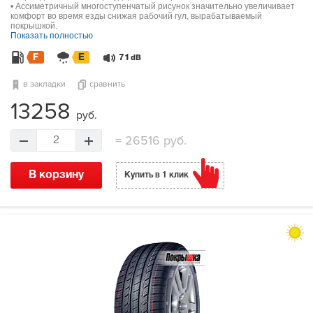
• Ассиметричный многоступенчатый рисунок значительно увеличивает
комфорт во время езды снижая рабочий гул, вырабатываемый
покрышкой.
Показать полностью
F
E
71
dB
в закладки
сравнить
13258
руб.
=
26516 руб.
2
В корзину
Купить в 1 клик