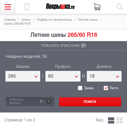
Главная
Шины
Подбор по типоразмеру
Летние шины
Шины 265/60 R18
Летние шины
265/60 R18
ПОКАЗАТЬ ОПИСАНИЕ
Найдено моделей: 58
Ширина
Профиль
Диаметр
/
R
265
60
18
Зима
Лето
ОТКРЫТЬ
+
2
ФИЛЬТР
Страница:
1
из 2
Вид: