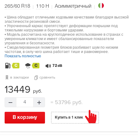
265/60 R18
110
H
Асимметричный
• Шина обладает отличными ходовыми качествами благодаря высокой
эластичности резиновой смеси.
• Упрочненный каркас препятствует деформации покрышки под
тяжелыми нагрузками и бортовыми ударами.
• Модель рассчитана на круглогодичное использование в странах с
умеренным климатом и имеет сбалансированные показатели
управления и безопасности.
• Смоделированная геометрия блоков разбивает шум по низким
частотам, в силу чего шина работает тише и равномернее.
Показать полностью
C
C
72
dB
в закладки
сравнить
13449
руб.
=
53796 руб.
4
В корзину
Купить в 1 клик