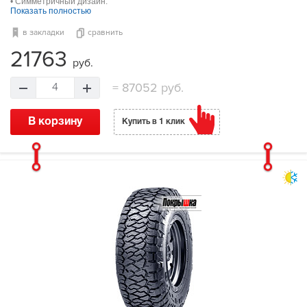
• Симметричный дизайн.
Показать полностью
в закладки
сравнить
21763
руб.
=
87052 руб.
4
В корзину
Купить в 1 клик