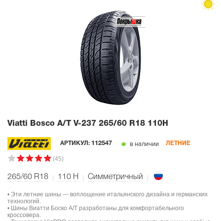
Viatti Bosco A/T V-237
265/60 R18 110H
в наличии
АРТИКУЛ:
112547
ЛЕТНИЕ
(45)
265/60 R18
110
H
Симметричный
• Эти летние шины — воплощение итальянского дизайна и германских
технологий.
• Шины Виатти Боско А/Т разработаны для комфортабельного
кроссовера.